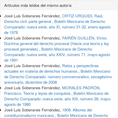
Detalles
Artículos más leídos del mismo autor/a
del
José Luis Soberanes Fernández,
ORTIZ-URQUIDI, Raúl,
artículo
Derecho civil, parte general
,
Boletín Mexicano de Derecho
Comparado: nueva serie, año XI, número 31-32, enero-agosto
de 1978
José Luis Soberanes Fernández,
FAIRÉN GUILLÉN, Víctor,
Doctrina general del derecho procesal (Hacia una teoría y ley
procesal generales)
,
Boletín Mexicano de Derecho
Comparado: nueva serie, año XXIV, número 71, mayo-agosto
de 1991
José Luis Soberanes Fernández,
Retos y perspectivas
actuales en materia de derechos humanos
,
Boletín Mexicano
de Derecho Comparado: número conmemorativo, sexagésimo
aniversario, diciembre de 2008
José Luis Soberanes Fernández,
MORALES PADRÓN,
Francisco. Teoría y leyes de conquista
,
Boletín Mexicano de
Derecho Comparado: nueva serie, año XIII, número 38, mayo-
agosto de 1980
José Luis Soberanes Fernández,
1808. Albores del
constitucionalismo mexicano
,
Boletín Mexicano de Derecho