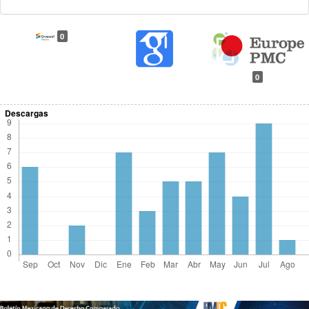
0
0
Descargas