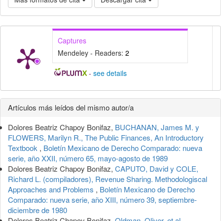
Captures
Mendeley - Readers:
2
-
see details
Detalles
Artículos más leídos del mismo autor/a
del
Dolores Beatriz Chapoy Bonifaz,
BUCHANAN, James M. y
artículo
FLOWERS, Marilyn R., The Public Finances, An Introductory
Textbook
,
Boletín Mexicano de Derecho Comparado: nueva
serie, año XXII, número 65, mayo-agosto de 1989
Dolores Beatriz Chapoy Bonifaz,
CAPUTO, David y COLE,
Richard L. (compiladores), Revenue Sharing. Methodologiscal
Approaches and Problems
,
Boletín Mexicano de Derecho
Comparado: nueva serie, año XIII, número 39, septiembre-
diciembre de 1980
Dolores Beatriz Chapoy Bonifaz,
Oldman, Oliver, et al,