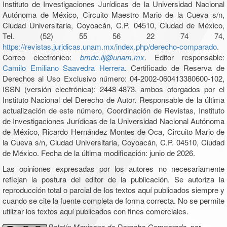
Instituto de Investigaciones Jurídicas de la Universidad Nacional
Autónoma de México, Circuito Maestro Mario de la Cueva s/n,
Ciudad Universitaria, Coyoacán, C.P. 04510, Ciudad de México,
Tel. (52) 55 56 22 74 74,
https://revistas.juridicas.unam.mx/index.php/derecho-comparado
.
Correo electrónico:
bmdc.iij@unam.mx
. Editor responsable:
Camilo Emiliano Saavedra Herrera
. Certificado de Reserva de
Derechos al Uso Exclusivo número: 04-2002-060413380600-102,
ISSN (versión electrónica): 2448-4873, ambos otorgados por el
Instituto Nacional del Derecho de Autor. Responsable de la última
actualización de este número, Coordinación de Revistas, Instituto
de Investigaciones Jurídicas de la Universidad Nacional Autónoma
de México, Ricardo Hernández Montes de Oca, Circuito Mario de
la Cueva s/n, Ciudad Universitaria, Coyoacán, C.P. 04510, Ciudad
de México. Fecha de la última modificación: junio de 2026.
Las opiniones expresadas por los autores no necesariamente
reflejan la postura del editor de la publicación. Se autoriza la
reproducción total o parcial de los textos aquí publicados siempre y
cuando se cite la fuente completa de forma correcta. No se permite
utilizar los textos aquí publicados con fines comerciales.
Boletín Mexicano de Derecho Comparado
, por