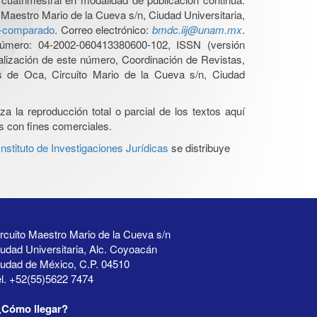
 Maestro Mario de la Cueva s/n, Ciudad Universitaria,
ho-comparado
. Correo electrónico:
bmdc.iij@unam.mx
.
úmero: 04-2002-060413380600-102, ISSN (versión
ualización de este número, Coordinación de Revistas,
s de Oca, Circuito Mario de la Cueva s/n, Ciudad
a la reproducción total o parcial de los textos aquí
os con fines comerciales.
stituto de Investigaciones Jurídicas
se distribuye
rcuito Maestro Mario de la Cueva s/n
udad Universitaria, Alc. Coyoacán
iudad de México, C.P. 04510
l. +52(55)5622 7474
¿Cómo llegar?