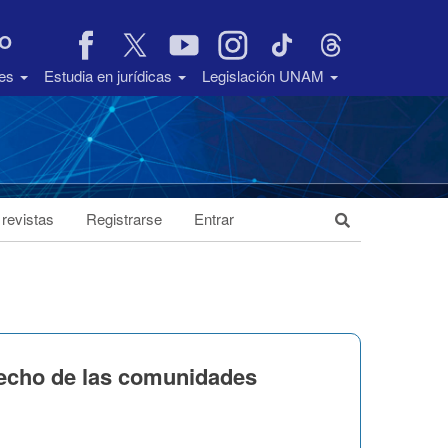
VO
des
Estudia en jurídicas
Legislación UNAM
 revistas
Registrarse
Entrar
recho de las comunidades