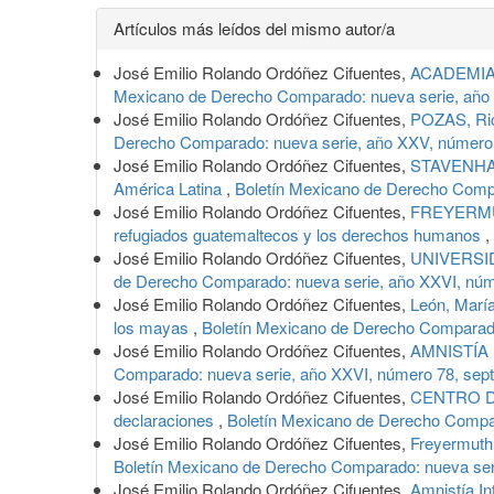
Detalles
Artículos más leídos del mismo autor/a
del
José Emilio Rolando Ordóñez Cifuentes,
ACADEMIA 
artículo
Mexicano de Derecho Comparado: nueva serie, año 
José Emilio Rolando Ordóñez Cifuentes,
POZAS, Rica
Derecho Comparado: nueva serie, año XXV, número
José Emilio Rolando Ordóñez Cifuentes,
STAVENHAGE
América Latina
,
Boletín Mexicano de Derecho Compa
José Emilio Rolando Ordóñez Cifuentes,
FREYERMUT
refugiados guatemaltecos y los derechos humanos
,
José Emilio Rolando Ordóñez Cifuentes,
UNIVERSID
de Derecho Comparado: nueva serie, año XXVI, núm
José Emilio Rolando Ordóñez Cifuentes,
León, María
los mayas
,
Boletín Mexicano de Derecho Comparado
José Emilio Rolando Ordóñez Cifuentes,
AMNISTÍA I
Comparado: nueva serie, año XXVI, número 78, sep
José Emilio Rolando Ordóñez Cifuentes,
CENTRO DE
declaraciones
,
Boletín Mexicano de Derecho Compa
José Emilio Rolando Ordóñez Cifuentes,
Freyermuth
Boletín Mexicano de Derecho Comparado: nueva ser
José Emilio Rolando Ordóñez Cifuentes,
Amnistía In