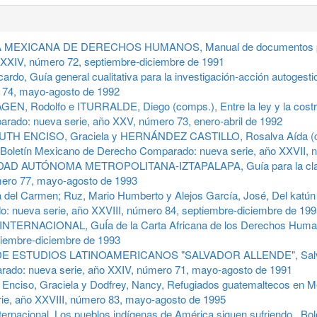
MEXICANA DE DERECHOS HUMANOS, Manual de documentos para 
XXIV, número 72, septiembre-diciembre de 1991
rdo, Guía general cualitativa para la investigación-acción autogesti
 74, mayo-agosto de 1992
N, Rodolfo e ITURRALDE, Diego (comps.), Entre la ley y la costru
rado: nueva serie, año XXV, número 73, enero-abril de 1992
H ENCISO, Graciela y HERNÁNDEZ CASTILLO, Rosalva Aída (comp
Boletín Mexicano de Derecho Comparado: nueva serie, año XXVII, n
AD AUTÓNOMA METROPOLITANA-IZTAPALAPA, Guía para la clasific
ero 77, mayo-agosto de 1993
 del Carmen; Ruz, Mario Humberto y Alejos García, José, Del katún a
: nueva serie, año XXVIII, número 84, septiembre-diciembre de 19
NTERNACIONAL, GuÍa de la Carta Africana de los Derechos Human
tiembre-diciembre de 1993
 ESTUDIOS LATINOAMERICANOS "SALVADOR ALLENDE", Salvador 
rado: nueva serie, año XXIV, número 71, mayo-agosto de 1991
 Enciso, Graciela y Dodfrey, Nancy, Refugiados guatemaltecos en M
ie, año XXVIII, número 83, mayo-agosto de 1995
ternacional, Los pueblos indígenas de América siguen sufriendo
,
Bol