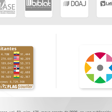
poca, vol. 59, núm. 176, mayo-agosto de 2026, es una publicación 