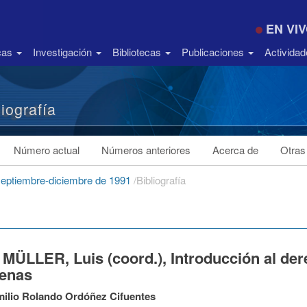
EN VI
icas
Investigación
Bibliotecas
Publicaciones
Activida
liografía
Número actual
Números anteriores
Acerca de
Otras
septiembre-diciembre de 1991
/
Bibliografía
 MÜLLER, Luis (coord.), Introducción al de
genas
ilio Rolando Ordóñez Cifuentes