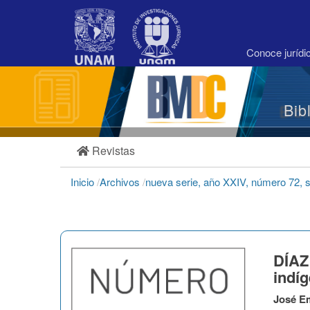
Navegación
principal
Contenido
principal
Conoce juríd
Barra
lateral
Bib
Revistas
Inicio
/
Archivos
/
nueva serie, año XXIV, número 72, 
DÍAZ
indí
José Em