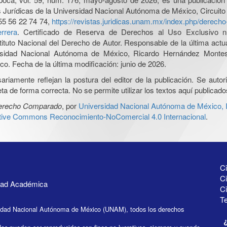
nes Jurídicas de la Universidad Nacional Autónoma de México, Circuito
55 56 22 74 74,
https://revistas.juridicas.unam.mx/index.php/derec
rrera
. Certificado de Reserva de Derechos al Uso Exclusivo n
tituto Nacional del Derecho de Autor. Responsable de la última act
iversidad Nacional Autónoma de México, Ricardo Hernández Monte
o. Fecha de la última modificación: junio de 2026.
iamente reflejan la postura del editor de la publicación. Se autoriz
a de forma correcta. No se permite utilizar los textos aquí publicad
Derecho Comparado
, por
Universidad Nacional Autónoma de México, In
ative Commons Reconocimiento-NoComercial 4.0 Internacional
.
Ci
Ci
idad Académica
C
Te
idad Nacional Autónoma de México (UNAM), todos los derechos