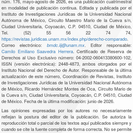
núm. 176, mayo-agosto de 2026, es una publicación cuatrimestral
en modalidad de publicación continua. Editada y publicada por el
Instituto de Investigaciones Jurídicas de la Universidad Nacional
Autónoma de México, Circuito Maestro Mario de la Cueva s/n,
Ciudad Universitaria, Coyoacán, C.P. 04510, Ciudad de México,
Tel. (52) 55 56 22 74 74,
https://revistas.juridicas.unam.mx/index.php/derecho-comparado
.
Correo electrónico:
bmdc.iij@unam.mx
. Editor responsable:
Camilo Emiliano Saavedra Herrera
. Certificado de Reserva de
Derechos al Uso Exclusivo número: 04-2002-060413380600-102,
ISSN (versión electrónica): 2448-4873, ambos otorgados por el
Instituto Nacional del Derecho de Autor. Responsable de la última
actualización de este número, Coordinación de Revistas, Instituto
de Investigaciones Jurídicas de la Universidad Nacional Autónoma
de México, Ricardo Hernández Montes de Oca, Circuito Mario de
la Cueva s/n, Ciudad Universitaria, Coyoacán, C.P. 04510, Ciudad
de México. Fecha de la última modificación: junio de 2026.
Las opiniones expresadas por los autores no necesariamente
reflejan la postura del editor de la publicación. Se autoriza la
reproducción total o parcial de los textos aquí publicados siempre y
cuando se cite la fuente completa de forma correcta. No se permite