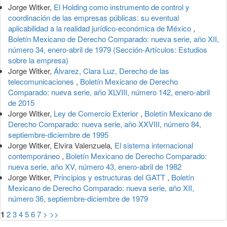
Jorge Witker,
El Holding como instrumento de control y
coordinación de las empresas públicas: su eventual
aplicabilidad a la realidad jurídico-económica de México
,
Boletín Mexicano de Derecho Comparado: nueva serie, año XII,
número 34, enero-abril de 1979 (Sección-Artículos: Estudios
sobre la empresa)
Jorge Witker,
Álvarez, Clara Luz, Derecho de las
telecomunicaciones
,
Boletín Mexicano de Derecho
Comparado: nueva serie, año XLVIII, número 142, enero-abril
de 2015
Jorge Witker,
Ley de Comercio Exterior
,
Boletín Mexicano de
Derecho Comparado: nueva serie, año XXVIII, número 84,
septiembre-diciembre de 1995
Jorge Witker, Elvira Valenzuela,
El sistema internacional
contemporáneo
,
Boletín Mexicano de Derecho Comparado:
nueva serie, año XV, número 43, enero-abril de 1982
Jorge Witker,
Principios y estructuras del GATT
,
Boletín
Mexicano de Derecho Comparado: nueva serie, año XII,
número 36, septiembre-diciembre de 1979
1
2
3
4
5
6
7
>
>>