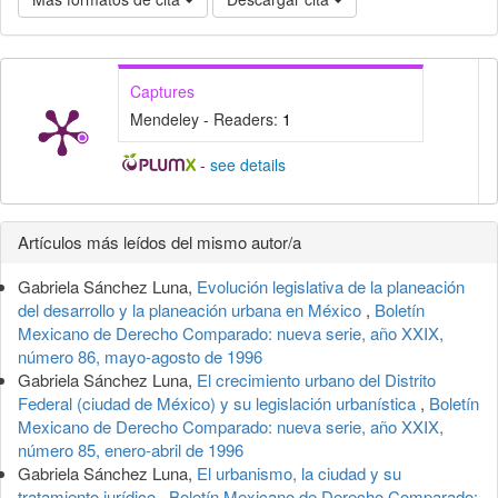
Captures
Mendeley - Readers:
1
-
see details
Detalles
Artículos más leídos del mismo autor/a
del
Gabriela Sánchez Luna,
Evolución legislativa de la planeación
artículo
del desarrollo y la planeación urbana en México
,
Boletín
Mexicano de Derecho Comparado: nueva serie, año XXIX,
número 86, mayo-agosto de 1996
Gabriela Sánchez Luna,
El crecimiento urbano del Distrito
Federal (ciudad de México) y su legislación urbanística
,
Boletín
Mexicano de Derecho Comparado: nueva serie, año XXIX,
número 85, enero-abril de 1996
Gabriela Sánchez Luna,
El urbanismo, la ciudad y su
tratamiento jurídico
,
Boletín Mexicano de Derecho Comparado: