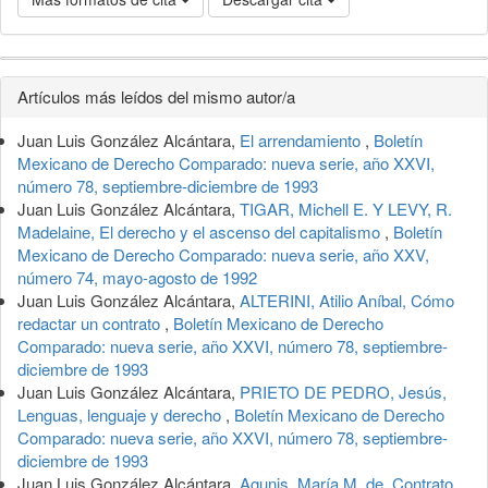
Detalles
Artículos más leídos del mismo autor/a
del
Juan Luis González Alcántara,
El arrendamiento
,
Boletín
artículo
Mexicano de Derecho Comparado: nueva serie, año XXVI,
número 78, septiembre-diciembre de 1993
Juan Luis González Alcántara,
TIGAR, Michell E. Y LEVY, R.
Madelaine, El derecho y el ascenso del capitalismo
,
Boletín
Mexicano de Derecho Comparado: nueva serie, año XXV,
número 74, mayo-agosto de 1992
Juan Luis González Alcántara,
ALTERINI, Atilio Aníbal, Cómo
redactar un contrato
,
Boletín Mexicano de Derecho
Comparado: nueva serie, año XXVI, número 78, septiembre-
diciembre de 1993
Juan Luis González Alcántara,
PRIETO DE PEDRO, Jesús,
Lenguas, lenguaje y derecho
,
Boletín Mexicano de Derecho
Comparado: nueva serie, año XXVI, número 78, septiembre-
diciembre de 1993
Juan Luis González Alcántara,
Agunis, María M. de, Contrato