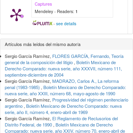
Captures
Mendeley - Readers:
1
-
see details
Detalles
Artículos más leídos del mismo autor/a
del
Sergio García Ramírez,
FLORES GARCÍA, Fernando, Teoría
artículo
general de la composición del litigio
,
Boletín Mexicano de
Derecho Comparado: nueva serie, año XXXVII, número 111,
septiembre-diciembre de 2004
Sergio García Ramírez,
MADRAZO, Carlos A., La reforma
penal (1983-1985)
,
Boletín Mexicano de Derecho Comparado:
nueva serie, año XXIII, número 68, mayo-agosto de 1990
Sergio García Ramírez,
Progresividad del régimen penitenciario
argentino
,
Boletín Mexicano de Derecho Comparado: nueva
serie, año II, número 4, enero-abril de 1969
Sergio García Ramírez,
El Reglamento de Reclusorios del
Distrito Federal, de 1990
,
Boletín Mexicano de Derecho
Comparado: nueva serie, año XXIV, número 70, enero-abril de