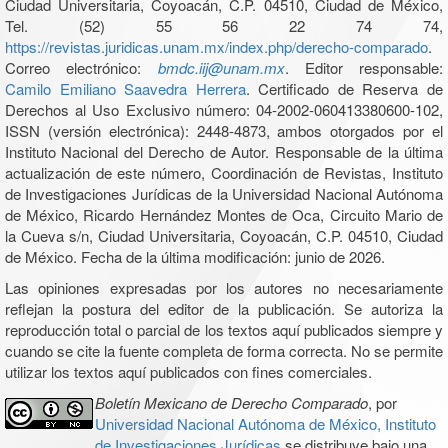
Ciudad Universitaria, Coyoacán, C.P. 04510, Ciudad de México,
Tel. (52) 55 56 22 74 74,
https://revistas.juridicas.unam.mx/index.php/derecho-comparado
.
Correo electrónico:
bmdc.iij@unam.mx
. Editor responsable:
Camilo Emiliano Saavedra Herrera
. Certificado de Reserva de
Derechos al Uso Exclusivo número: 04-2002-060413380600-102,
ISSN (versión electrónica): 2448-4873, ambos otorgados por el
Instituto Nacional del Derecho de Autor. Responsable de la última
actualización de este número, Coordinación de Revistas, Instituto
de Investigaciones Jurídicas de la Universidad Nacional Autónoma
de México, Ricardo Hernández Montes de Oca, Circuito Mario de
la Cueva s/n, Ciudad Universitaria, Coyoacán, C.P. 04510, Ciudad
de México. Fecha de la última modificación: junio de 2026.
Las opiniones expresadas por los autores no necesariamente
reflejan la postura del editor de la publicación. Se autoriza la
reproducción total o parcial de los textos aquí publicados siempre y
cuando se cite la fuente completa de forma correcta. No se permite
utilizar los textos aquí publicados con fines comerciales.
Boletín Mexicano de Derecho Comparado
, por
Universidad Nacional Autónoma de México, Instituto
de Investigaciones Jurídicas
se distribuye bajo una