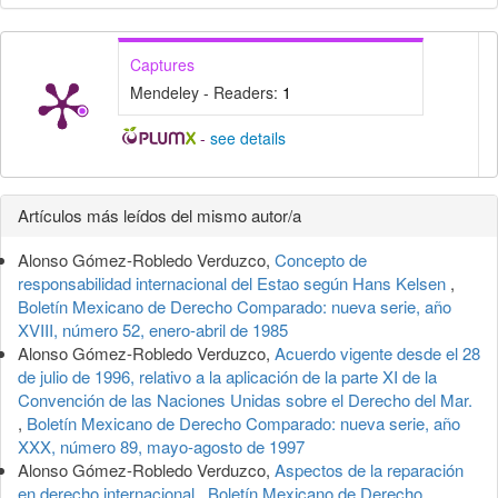
Captures
Mendeley - Readers:
1
-
see details
Detalles
Artículos más leídos del mismo autor/a
del
Alonso Gómez-Robledo Verduzco,
Concepto de
artículo
responsabilidad internacional del Estao según Hans Kelsen
,
Boletín Mexicano de Derecho Comparado: nueva serie, año
XVIII, número 52, enero-abril de 1985
Alonso Gómez-Robledo Verduzco,
Acuerdo vigente desde el 28
de julio de 1996, relativo a la aplicación de la parte XI de la
Convención de las Naciones Unidas sobre el Derecho del Mar.
,
Boletín Mexicano de Derecho Comparado: nueva serie, año
XXX, número 89, mayo-agosto de 1997
Alonso Gómez-Robledo Verduzco,
Aspectos de la reparación
en derecho internacional
,
Boletín Mexicano de Derecho