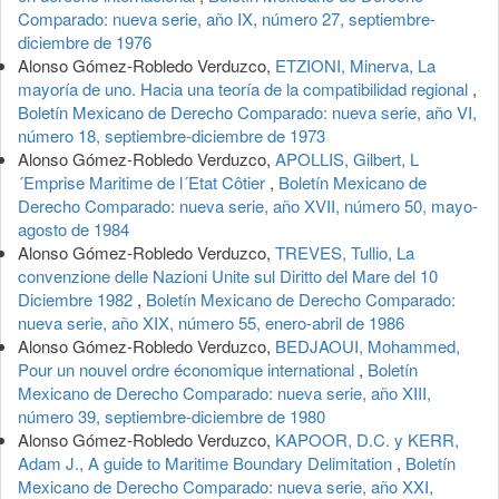
Comparado: nueva serie, año IX, número 27, septiembre-
diciembre de 1976
Alonso Gómez-Robledo Verduzco,
ETZIONI, Minerva, La
mayoría de uno. Hacia una teoría de la compatibilidad regional
,
Boletín Mexicano de Derecho Comparado: nueva serie, año VI,
número 18, septiembre-diciembre de 1973
Alonso Gómez-Robledo Verduzco,
APOLLIS, Gilbert, L
´Emprise Maritime de l´Etat Côtier
,
Boletín Mexicano de
Derecho Comparado: nueva serie, año XVII, número 50, mayo-
agosto de 1984
Alonso Gómez-Robledo Verduzco,
TREVES, Tullio, La
convenzione delle Nazioni Unite sul Diritto del Mare del 10
Diciembre 1982
,
Boletín Mexicano de Derecho Comparado:
nueva serie, año XIX, número 55, enero-abril de 1986
Alonso Gómez-Robledo Verduzco,
BEDJAOUI, Mohammed,
Pour un nouvel ordre économique international
,
Boletín
Mexicano de Derecho Comparado: nueva serie, año XIII,
número 39, septiembre-diciembre de 1980
Alonso Gómez-Robledo Verduzco,
KAPOOR, D.C. y KERR,
Adam J., A guide to Maritime Boundary Delimitation
,
Boletín
Mexicano de Derecho Comparado: nueva serie, año XXI,