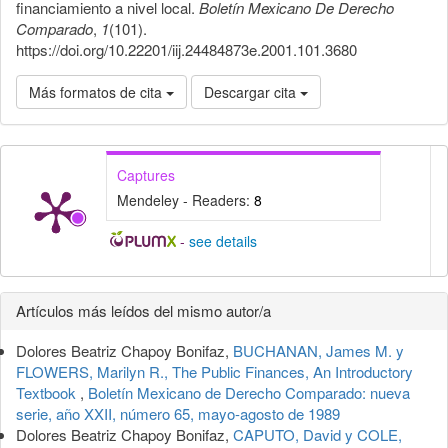
financiamiento a nivel local.
Boletín Mexicano De Derecho
Comparado
,
1
(101).
https://doi.org/10.22201/iij.24484873e.2001.101.3680
Más formatos de cita
Descargar cita
Captures
Mendeley - Readers:
8
-
see details
Detalles
Artículos más leídos del mismo autor/a
del
Dolores Beatriz Chapoy Bonifaz,
BUCHANAN, James M. y
artículo
FLOWERS, Marilyn R., The Public Finances, An Introductory
Textbook
,
Boletín Mexicano de Derecho Comparado: nueva
serie, año XXII, número 65, mayo-agosto de 1989
Dolores Beatriz Chapoy Bonifaz,
CAPUTO, David y COLE,