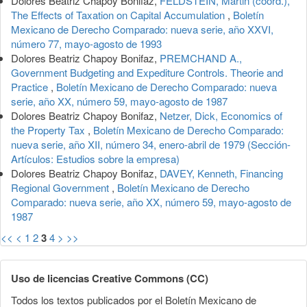
Dolores Beatriz Chapoy Bonifaz,
FELDSTEIN, Martin (coord.),
The Effects of Taxation on Capital Accumulation
,
Boletín
Mexicano de Derecho Comparado: nueva serie, año XXVI,
número 77, mayo-agosto de 1993
Dolores Beatriz Chapoy Bonifaz,
PREMCHAND A.,
Government Budgeting and Expediture Controls. Theorie and
Practice
,
Boletín Mexicano de Derecho Comparado: nueva
serie, año XX, número 59, mayo-agosto de 1987
Dolores Beatriz Chapoy Bonifaz,
Netzer, Dick, Economics of
the Property Tax
,
Boletín Mexicano de Derecho Comparado:
nueva serie, año XII, número 34, enero-abril de 1979 (Sección-
Artículos: Estudios sobre la empresa)
Dolores Beatriz Chapoy Bonifaz,
DAVEY, Kenneth, Financing
Regional Government
,
Boletín Mexicano de Derecho
Comparado: nueva serie, año XX, número 59, mayo-agosto de
1987
<<
<
1
2
3
4
>
>>
Uso de licencias Creative Commons (CC)
Todos los textos publicados por el Boletín Mexicano de