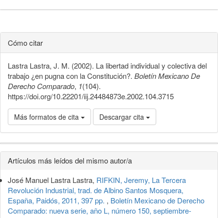
Cómo citar
Lastra Lastra, J. M. (2002). La libertad individual y colectiva del
trabajo ¿en pugna con la Constitución?.
Boletín Mexicano De
Derecho Comparado
,
1
(104).
https://doi.org/10.22201/iij.24484873e.2002.104.3715
Más formatos de cita
Descargar cita
Detalles
Artículos más leídos del mismo autor/a
del
José Manuel Lastra Lastra,
RIFKIN, Jeremy, La Tercera
artículo
Revolución Industrial, trad. de Albino Santos Mosquera,
España, Paidós, 2011, 397 pp.
,
Boletín Mexicano de Derecho
Comparado: nueva serie, año L, número 150, septiembre-