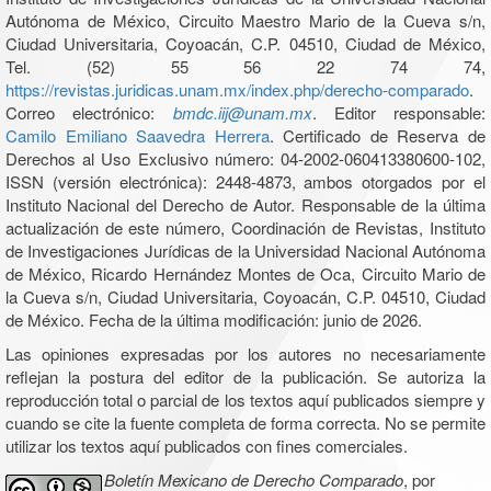
Autónoma de México, Circuito Maestro Mario de la Cueva s/n,
Ciudad Universitaria, Coyoacán, C.P. 04510, Ciudad de México,
Tel. (52) 55 56 22 74 74,
https://revistas.juridicas.unam.mx/index.php/derecho-comparado
.
Correo electrónico:
bmdc.iij@unam.mx
. Editor responsable:
Camilo Emiliano Saavedra Herrera
. Certificado de Reserva de
Derechos al Uso Exclusivo número: 04-2002-060413380600-102,
ISSN (versión electrónica): 2448-4873, ambos otorgados por el
Instituto Nacional del Derecho de Autor. Responsable de la última
actualización de este número, Coordinación de Revistas, Instituto
de Investigaciones Jurídicas de la Universidad Nacional Autónoma
de México, Ricardo Hernández Montes de Oca, Circuito Mario de
la Cueva s/n, Ciudad Universitaria, Coyoacán, C.P. 04510, Ciudad
de México. Fecha de la última modificación: junio de 2026.
Las opiniones expresadas por los autores no necesariamente
reflejan la postura del editor de la publicación. Se autoriza la
reproducción total o parcial de los textos aquí publicados siempre y
cuando se cite la fuente completa de forma correcta. No se permite
utilizar los textos aquí publicados con fines comerciales.
Boletín Mexicano de Derecho Comparado
, por