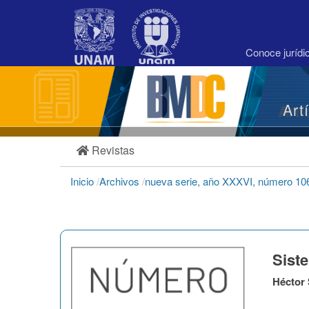
Navegación
principal
Contenido
principal
Conoce juríd
Barra
lateral
Art
Revistas
Inicio
/
Archivos
/
nueva serie, año XXXVI, número 106
Siste
Héctor