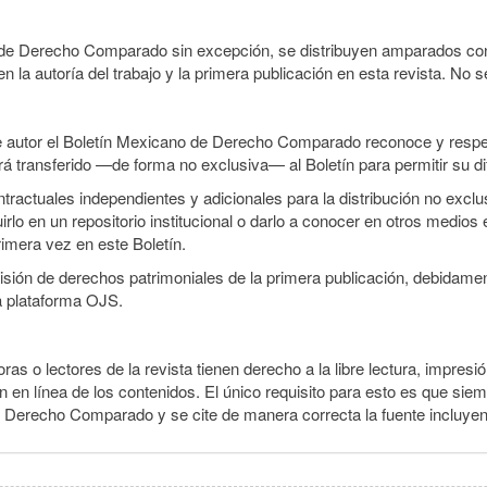
o de Derecho Comparado sin excepción, se distribuyen amparados con 
n la autoría del trabajo y la primera publicación en esta revista. No se
e autor el Boletín Mexicano de Derecho Comparado reconoce y respet
erá transferido —de forma no exclusiva— al Boletín para permitir su di
ractuales independientes y adicionales para la distribución no exclusi
o en un repositorio institucional o darlo a conocer en otros medios 
rimera vez en este Boletín.
smisión de derechos patrimoniales de la primera publicación, debidamen
a plataforma OJS.
ras o lectores de la revista tienen derecho a la libre lectura, impresió
 en línea de los contenidos. El único requisito para esto es que siem
e Derecho Comparado y se cite de manera correcta la fuente incluye