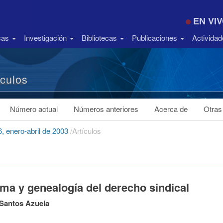
EN VI
icas
Investigación
Bibliotecas
Publicaciones
Activida
ículos
Número actual
Números anteriores
Acerca de
Otras
, enero-abril de 2003
/
Artículos
ma y genealogía del derecho sindical
 Santos Azuela