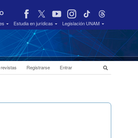
VO
des
Estudia en jurídicas
Legislación UNAM
 revistas
Registrarse
Entrar