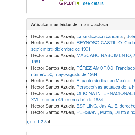
-
see details
Detalles
Artículos más leídos del mismo autor/a
del
Héctor Santos Azuela,
La sindicación bancaria
,
Bole
artículo
Héctor Santos Azuela,
REYNOSO CASTILLO, Carlos, 
septiembre-diciembre de 1991
Héctor Santos Azuela,
MASCARO NASCIMENTO, Amau
1991
Héctor Santos Azuela,
PÉREZ AMORÓS, Francisco 
número 50, mayo-agosto de 1984
Héctor Santos Azuela,
El pacto sindical en México
,
Héctor Santos Azuela,
Perspectivas actuales de la 
Héctor Santos Azuela,
OFICINA INTERNACIONAL DEL
XVII, número 49, enero-abril de 1984
Héctor Santos Azuela,
ESTILING, Jay A., El derecho
Héctor Santos Azuela,
PERSIANI, Mattia, Diritto sin
<<
<
1
2
3
4