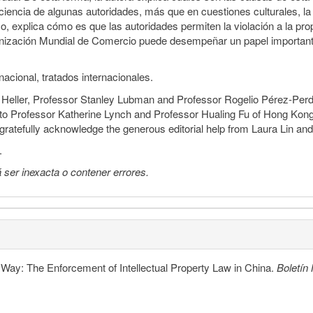
iciencia de algunas autoridades, más que en cuestiones culturales, la 
o, explica cómo es que las autoridades permiten la violación a la prop
nización Mundial de Comercio puede desempeñar un papel importante 
rnacional, tratados internacionales.
m Heller, Professor Stanley Lubman and Professor Rogelio Pérez-Perd
to Professor Katherine Lynch and Professor Hualing Fu of Hong Kong U
 gratefully acknowledge the generous editorial help from Laura Lin an
.
 ser inexacta o contener errores.
r Way: The Enforcement of Intellectual Property Law in China.
Boletí