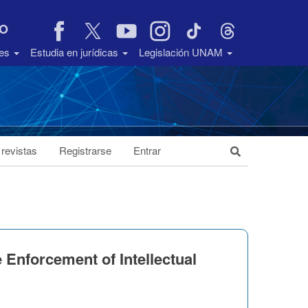
VO
des
Estudia en jurídicas
Legislación UNAM
 revistas
Registrarse
Entrar
 Enforcement of Intellectual