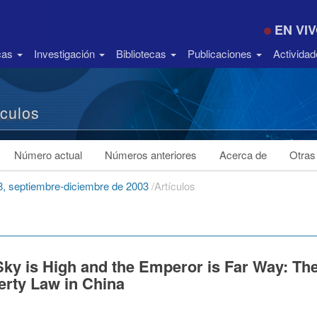
EN VI
icas
Investigación
Bibliotecas
Publicaciones
Activida
ículos
Número actual
Números anteriores
Acerca de
Otras
8, septiembre-diciembre de 2003
/
Artículos
ky is High and the Emperor is Far Way: The
erty Law in China