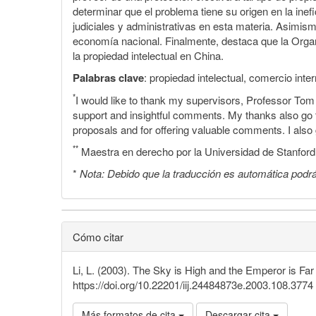
determinar que el problema tiene su origen en la inef
judiciales y administrativas en esta materia. Asimism
economía nacional. Finalmente, destaca que la Orga
la propiedad intelectual en China.
Palabras clave
: propiedad intelectual, comercio inte
*
I would like to thank my supervisors, Professor To
support and insightful comments. My thanks also go 
proposals and for offering valuable comments. I also
**
Maestra en derecho por la Universidad de Stanford
*
Nota: Debido que la traducción es automática podrá
Cómo citar
Li, L. (2003). The Sky is High and the Emperor is Fa
https://doi.org/10.22201/iij.24484873e.2003.108.3774
Más formatos de cita
Descargar cita