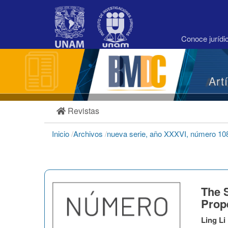
Navegación
principal
Contenido
principal
Conoce juríd
Barra
lateral
Art
Revistas
Inicio
/
Archivos
/
nueva serie, año XXXVI, número 10
The S
Prop
Ling Li