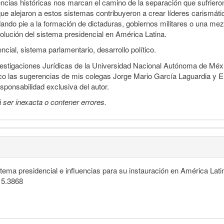
encias históricas nos marcan el camino de la separación que sufrier
ue alejaron a estos sistemas contribuyeron a crear líderes carismátic
ndo pie a la formación de dictaduras, gobiernos militares o una mezc
volución del sistema presidencial en América Latina.
cial, sistema parlamentario, desarrollo político.
vestigaciones Jurídicas de la Universidad Nacional Autónoma de México,
o las sugerencias de mis colegas Jorge Mario García Laguardia y Eu
esponsabilidad exclusiva del autor.
 ser inexacta o contener errores.
stema presidencial e influencias para su instauración en América Lati
115.3868