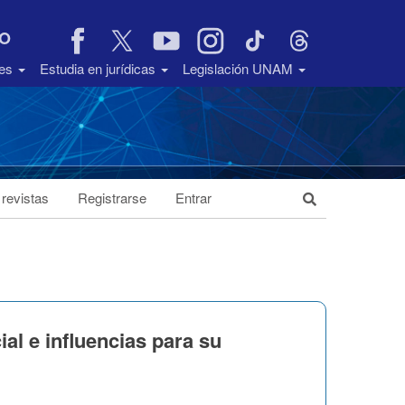
VO
des
Estudia en jurídicas
Legislación UNAM
 revistas
Registrarse
Entrar
al e influencias para su