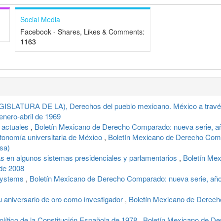
Social Media
Facebook - Shares, Likes & Comments:
1163
ATURA DE LA), Derechos del pueblo mexicano. México a través
enero-abril de 1969
 actuales
,
Boletín Mexicano de Derecho Comparado: nueva serie, añ
utonomía universitaria de México
,
Boletín Mexicano de Derecho Compa
sa)
as en algunos sistemas presidenciales y parlamentarios
,
Boletín Me
de 2008
 Systems
,
Boletín Mexicano de Derecho Comparado: nueva serie, año 
u aniversario de oro como investigador
,
Boletín Mexicano de Derech
tico de la Constitución Española de 1978
,
Boletín Mexicano de De