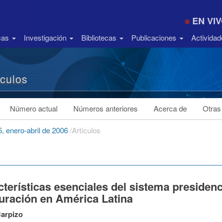
EN VI
icas
Investigación
Bibliotecas
Publicaciones
Activida
ículos
Número actual
Números anteriores
Acerca de
Otras
, enero-abril de 2006
/
Artículos
terísticas esenciales del sistema presidenci
auración en América Latina
Carpizo