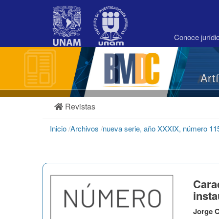
Navegación
principal
Contenido
principal
Conoce juríd
Barra
lateral
Art
Revistas
Inicio
/
Archivos
/
nueva serie, año XXXIX, número 115
Carac
inst
Jorge 