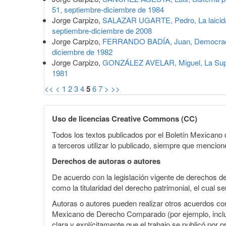
51, septiembre-diciembre de 1984
Jorge Carpizo,
SALAZAR UGARTE, Pedro, La laicidad:
septiembre-diciembre de 2008
Jorge Carpizo,
FERRANDO BADÍA, Juan, Democracia
diciembre de 1982
Jorge Carpizo,
GONZÁLEZ AVELAR, Miguel, La Supre
1981
<<
<
1
2
3
4
5
6
7
>
>>
Uso de licencias Creative Commons (CC)
Todos los textos publicados por el Boletín Mexican
a terceros utilizar lo publicado, siempre que mencione
Derechos de autoras o autores
De acuerdo con la legislación vigente de derechos d
como la titularidad del derecho patrimonial, el cual s
Autoras o autores pueden realizar otros acuerdos cont
Mexicano de Derecho Comparado (por ejemplo, incluirl
clara y explícitamente que el trabajo se publicó por p