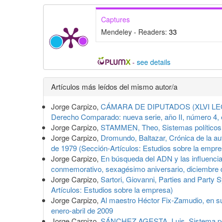
Captures
Mendeley - Readers:
33
-
see details
Detalles
Artículos más leídos del mismo autor/a
del
Jorge Carpizo,
CÁMARA DE DIPUTADOS (XLVI LEGISL
artículo
Derecho Comparado: nueva serie, año II, número 4, 
Jorge Carpizo,
STAMMEN, Theo, Sistemas políticos
Jorge Carpizo,
Dromundo, Baltazar, Crónica de la a
de 1979 (Sección-Artículos: Estudios sobre la empre
Jorge Carpizo,
En búsqueda del ADN y las influenci
conmemorativo, sexagésimo aniversario, diciembre 
Jorge Carpizo,
Sartori, Giovanni, Parties and Party
Artículos: Estudios sobre la empresa)
Jorge Carpizo,
Al maestro Héctor Fix-Zamudio, en s
enero-abril de 2009
Jorge Carpizo,
SÁNCHEZ AGESTA, Luis, Sistema polí