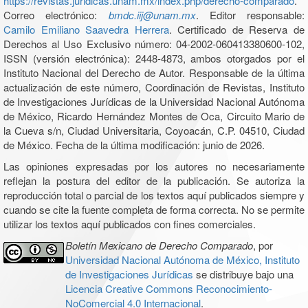
https://revistas.juridicas.unam.mx/index.php/derecho-comparado
.
Correo electrónico:
bmdc.iij@unam.mx
. Editor responsable:
Camilo Emiliano Saavedra Herrera
. Certificado de Reserva de
Derechos al Uso Exclusivo número: 04-2002-060413380600-102,
ISSN (versión electrónica): 2448-4873, ambos otorgados por el
Instituto Nacional del Derecho de Autor. Responsable de la última
actualización de este número, Coordinación de Revistas, Instituto
de Investigaciones Jurídicas de la Universidad Nacional Autónoma
de México, Ricardo Hernández Montes de Oca, Circuito Mario de
la Cueva s/n, Ciudad Universitaria, Coyoacán, C.P. 04510, Ciudad
de México. Fecha de la última modificación: junio de 2026.
Las opiniones expresadas por los autores no necesariamente
reflejan la postura del editor de la publicación. Se autoriza la
reproducción total o parcial de los textos aquí publicados siempre y
cuando se cite la fuente completa de forma correcta. No se permite
utilizar los textos aquí publicados con fines comerciales.
Boletín Mexicano de Derecho Comparado
, por
Universidad Nacional Autónoma de México, Instituto
de Investigaciones Jurídicas
se distribuye bajo una
Licencia Creative Commons Reconocimiento-
NoComercial 4.0 Internacional
.