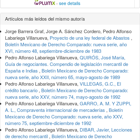
-
see details
Detalles
Artículos más leídos del mismo autor/a
del
Jorge Barrera Graf, Jorge A. Sánchez Cordero, Pedro Alfonso
artículo
Labariega Villanueva,
Proyecto de una ley federal de Abastos
,
Boletín Mexicano de Derecho Comparado: nueva serie, año
XVI, número 48, septiembre-diciembre de 1983
Pedro Alfonso Labariega Villanueva,
QUIRÓS, José María,
Guía de negociantes. Compendio de legislación mercantil de
España e Indias
,
Boletín Mexicano de Derecho Comparado:
nueva serie, año XXII, número 65, mayo-agosto de 1989
Pedro Alfonso Labariega Villanueva,
VILLEGAS, G.C., El
crédito bancario
,
Boletín Mexicano de Derecho Comparado:
nueva serie, año XXV, número 74, mayo-agosto de 1992
Pedro Alfonso Labariega Villanueva,
GARRO, A. M. Y ZUPPI,
A. L., Compraventa internacional de mercaderías
,
Boletín
Mexicano de Derecho Comparado: nueva serie, año XXV,
número 75, septiembre-diciembre de 1992
Pedro Alfonso Labariega Villanueva,
DIBAR, Javier, Lecciones
de derecho mercantil
,
Boletín Mexicano de Derecho