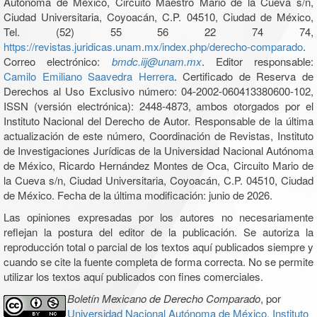
Autónoma de México, Circuito Maestro Mario de la Cueva s/n,
Ciudad Universitaria, Coyoacán, C.P. 04510, Ciudad de México,
Tel. (52) 55 56 22 74 74,
https://revistas.juridicas.unam.mx/index.php/derecho-comparado
.
Correo electrónico:
bmdc.iij@unam.mx
. Editor responsable:
Camilo Emiliano Saavedra Herrera
. Certificado de Reserva de
Derechos al Uso Exclusivo número: 04-2002-060413380600-102,
ISSN (versión electrónica): 2448-4873, ambos otorgados por el
Instituto Nacional del Derecho de Autor. Responsable de la última
actualización de este número, Coordinación de Revistas, Instituto
de Investigaciones Jurídicas de la Universidad Nacional Autónoma
de México, Ricardo Hernández Montes de Oca, Circuito Mario de
la Cueva s/n, Ciudad Universitaria, Coyoacán, C.P. 04510, Ciudad
de México. Fecha de la última modificación: junio de 2026.
Las opiniones expresadas por los autores no necesariamente
reflejan la postura del editor de la publicación. Se autoriza la
reproducción total o parcial de los textos aquí publicados siempre y
cuando se cite la fuente completa de forma correcta. No se permite
utilizar los textos aquí publicados con fines comerciales.
Boletín Mexicano de Derecho Comparado
, por
Universidad Nacional Autónoma de México, Instituto