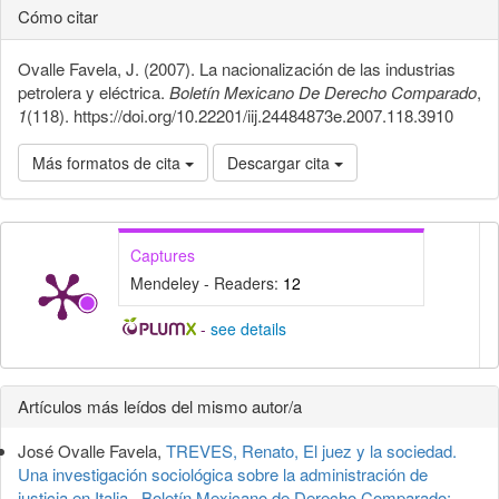
Cómo citar
Ovalle Favela, J. (2007). La nacionalización de las industrias
petrolera y eléctrica.
Boletín Mexicano De Derecho Comparado
,
1
(118). https://doi.org/10.22201/iij.24484873e.2007.118.3910
Más formatos de cita
Descargar cita
Captures
Mendeley - Readers:
12
-
see details
Detalles
Artículos más leídos del mismo autor/a
del
José Ovalle Favela,
TREVES, Renato, El juez y la sociedad.
artículo
Una investigación sociológica sobre la administración de
justicia en Italia
,
Boletín Mexicano de Derecho Comparado: