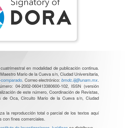
cuatrimestral en modalidad de publicación continua.
 Maestro Mario de la Cueva s/n, Ciudad Universitaria,
ho-comparado
. Correo electrónico:
bmdc.iij@unam.mx
.
úmero: 04-2002-060413380600-102, ISSN (versión
ualización de este número, Coordinación de Revistas,
s de Oca, Circuito Mario de la Cueva s/n, Ciudad
a la reproducción total o parcial de los textos aquí
os con fines comerciales.
stituto de Investigaciones Jurídicas
se distribuye