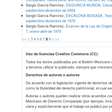
Sergio García Ramírez,
ESQUINCA MUÑOA, César, L
septiembre-diciembre de 2004
Sergio García Ramírez,
ESCALONA BOSADA, Teodoro,
septiembre-diciembre de 1970
Sergio García Ramírez,
Examen de la Ley de Organi
7, enero-abril de 1970
<<
<
3
4
5
6
7
8
9
>
>>
Uso de licencias Creative Commons (CC)
Todos los textos publicados por el Boletín Mexican
a terceros utilizar lo publicado, siempre que mencione
Derechos de autoras o autores
De acuerdo con la legislación vigente de derechos d
como la titularidad del derecho patrimonial, el cual s
Autoras o autores pueden realizar otros acuerdos cont
Mexicano de Derecho Comparado (por ejemplo, incluirl
clara y explícitamente que el trabajo se publicó por p