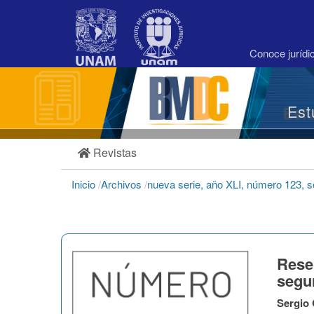
Navegación
principal
Contenido
principal
Conoce juríd
Barra
lateral
Est
Revistas
Inicio
/
Archivos
/
nueva serie, año XLI, número 123, 
Reseñ
segur
Sergio 