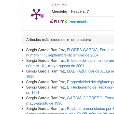
Captures
Mendeley - Readers:
7
-
see details
Detalles
Artículos más leídos del mismo autor/a
del
Sergio García Ramírez,
FLORES GARCÍA, Fernando, T
artículo
número 111, septiembre-diciembre de 2004
Sergio García Ramírez,
El futuro del sistema inter
número 101, mayo-agosto de 2001
Sergio García Ramírez,
MADRAZO, Carlos A., La re
1990
Sergio García Ramírez,
Progresividad del régimen p
Sergio García Ramírez,
El Reglamento de Reclusorio
de 1991
Sergio García Ramírez,
GARCÍA CORDERO, Fernand
mayo-agosto de 1990
Sergio García Ramírez,
Palabras pronunciadas por Se
Comparado: nueva serie, año XXXIII, número 98, m