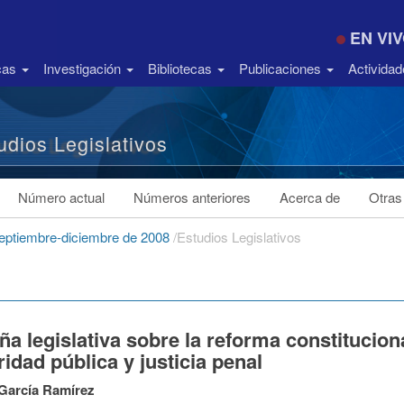
EN VI
icas
Investigación
Bibliotecas
Publicaciones
Activida
udios Legislativos
Número actual
Números anteriores
Acerca de
Otras
septiembre-diciembre de 2008
/
Estudios Legislativos
a legislativa sobre la reforma constitucion
idad pública y justicia penal
García Ramírez