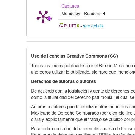
Captures
Mendeley - Readers:
4
-
see details
Detalles
del
Uso de licencias Creative Commons (CC)
artículo
Todos los textos publicados por el Boletín Mexican
a terceros utilizar lo publicado, siempre que mencione
Derechos de autoras o autores
De acuerdo con la legislación vigente de derechos d
como la titularidad del derecho patrimonial, el cual s
Autoras o autores pueden realizar otros acuerdos cont
Mexicano de Derecho Comparado (por ejemplo, incluirl
clara y explícitamente que el trabajo se publicó por p
Para todo lo anterior, deben remitir la carta de tran
Este formato debe ser remitido en PDF a través de l