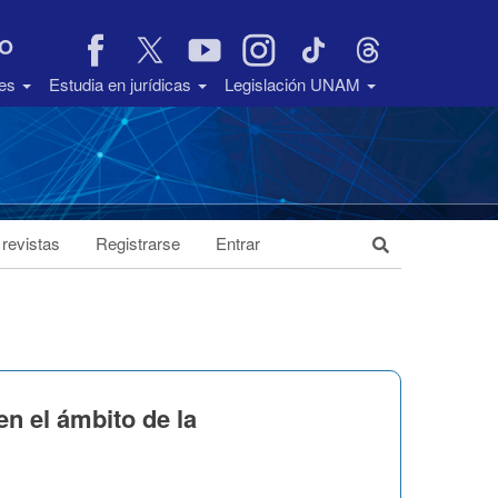
VO
des
Estudia en jurídicas
Legislación UNAM
 revistas
Registrarse
Entrar
n el ámbito de la