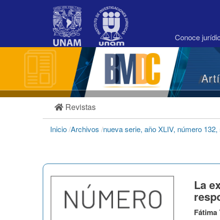
Navegación
principal
Contenido
principal
Conoce juríd
Barra
lateral
Art
Revistas
Inicio
/
Archivos
/
nueva serie, año XLIV, número 132,
La ex
respo
Fátima 