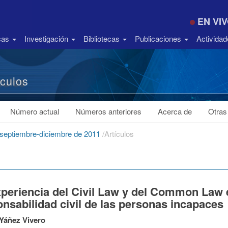
EN VI
icas
Investigación
Bibliotecas
Publicaciones
Activida
ículos
Número actual
Números anteriores
Acerca de
Otras
 septiembre-diciembre de 2011
/
Artículos
periencia del Civil Law y del Common Law e
nsabilidad civil de las personas incapaces
Yáñez Vivero