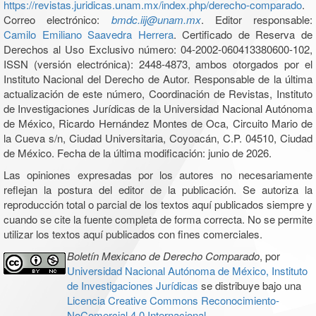
https://revistas.juridicas.unam.mx/index.php/derecho-comparado
.
Correo electrónico:
bmdc.iij@unam.mx
. Editor responsable:
Camilo Emiliano Saavedra Herrera
. Certificado de Reserva de
Derechos al Uso Exclusivo número: 04-2002-060413380600-102,
ISSN (versión electrónica): 2448-4873, ambos otorgados por el
Instituto Nacional del Derecho de Autor. Responsable de la última
actualización de este número, Coordinación de Revistas, Instituto
de Investigaciones Jurídicas de la Universidad Nacional Autónoma
de México, Ricardo Hernández Montes de Oca, Circuito Mario de
la Cueva s/n, Ciudad Universitaria, Coyoacán, C.P. 04510, Ciudad
de México. Fecha de la última modificación: junio de 2026.
Las opiniones expresadas por los autores no necesariamente
reflejan la postura del editor de la publicación. Se autoriza la
reproducción total o parcial de los textos aquí publicados siempre y
cuando se cite la fuente completa de forma correcta. No se permite
utilizar los textos aquí publicados con fines comerciales.
Boletín Mexicano de Derecho Comparado
, por
Universidad Nacional Autónoma de México, Instituto
de Investigaciones Jurídicas
se distribuye bajo una
Licencia Creative Commons Reconocimiento-
NoComercial 4.0 Internacional
.