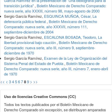
García Ramírez en la presentación de "Una bibliografía para la
transición jurídica"
,
Boletín Mexicano de Derecho Comparado:
nueva serie, año XXXIII, número 98, mayo-agosto de 2000
Sergio García Ramírez,
ESQUINCA MUÑOA, César, La
defensoría pública federal
,
Boletín Mexicano de Derecho
Comparado: nueva serie, año XXXVII, número 111,
septiembre-diciembre de 2004
Sergio García Ramírez,
ESCALONA BOSADA, Teodoro, La
libertad provisional bajo caución
,
Boletín Mexicano de Derecho
Comparado: nueva serie, año III, número 9, septiembre-
diciembre de 1970
Sergio García Ramírez,
Examen de la Ley de Organización del
Sistema Penal del Estado de Puebla
,
Boletín Mexicano de
Derecho Comparado: nueva serie, año III, número 7, enero-abril
de 1970
<<
<
3
4
5
6
7
8
9
>
>>
Uso de licencias Creative Commons (CC)
Todos los textos publicados por el Boletín Mexicano de
Derecho Comparado sin excepción, se distribuyen amparados