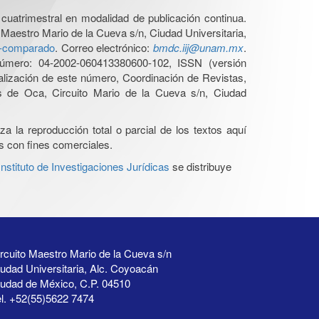
cuatrimestral en modalidad de publicación continua.
 Maestro Mario de la Cueva s/n, Ciudad Universitaria,
ho-comparado
. Correo electrónico:
bmdc.iij@unam.mx
.
úmero: 04-2002-060413380600-102, ISSN (versión
ualización de este número, Coordinación de Revistas,
s de Oca, Circuito Mario de la Cueva s/n, Ciudad
a la reproducción total o parcial de los textos aquí
os con fines comerciales.
stituto de Investigaciones Jurídicas
se distribuye
rcuito Maestro Mario de la Cueva s/n
udad Universitaria, Alc. Coyoacán
iudad de México, C.P. 04510
l. +52(55)5622 7474