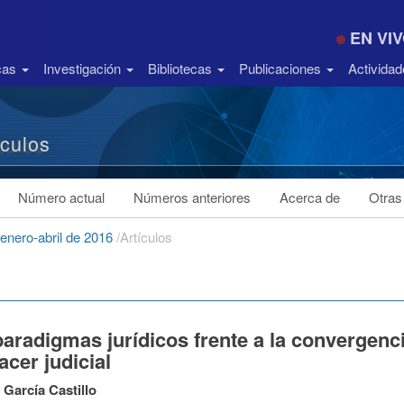
EN VI
icas
Investigación
Bibliotecas
Publicaciones
Activida
ículos
Número actual
Números anteriores
Acerca de
Otras
enero-abril de 2016
/
Artículos
aradigmas jurídicos frente a la convergenci
cer judicial
 García Castillo