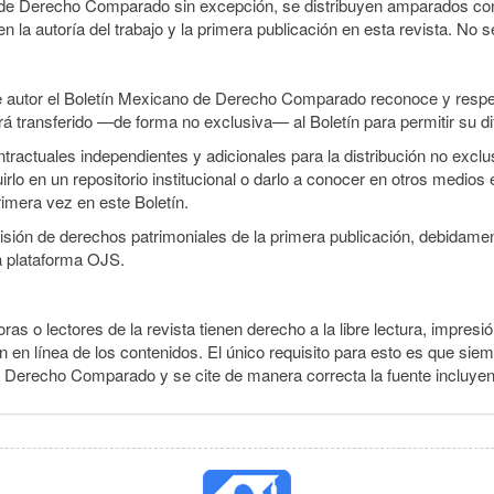
o de Derecho Comparado sin excepción, se distribuyen amparados con 
n la autoría del trabajo y la primera publicación en esta revista. No se
e autor el Boletín Mexicano de Derecho Comparado reconoce y respet
erá transferido —de forma no exclusiva— al Boletín para permitir su di
ractuales independientes y adicionales para la distribución no exclusi
o en un repositorio institucional o darlo a conocer en otros medios 
rimera vez en este Boletín.
smisión de derechos patrimoniales de la primera publicación, debidamen
a plataforma OJS.
ras o lectores de la revista tienen derecho a la libre lectura, impresió
 en línea de los contenidos. El único requisito para esto es que siem
e Derecho Comparado y se cite de manera correcta la fuente incluye