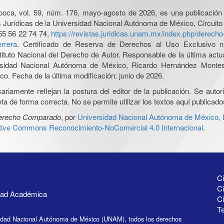
poca, vol. 59, núm. 176, mayo-agosto de 2026, es una publicación 
nes Jurídicas de la Universidad Nacional Autónoma de México, Circuito
55 56 22 74 74,
https://revistas.juridicas.unam.mx/index.php/derec
rrera
. Certificado de Reserva de Derechos al Uso Exclusivo n
tituto Nacional del Derecho de Autor. Responsable de la última act
iversidad Nacional Autónoma de México, Ricardo Hernández Monte
o. Fecha de la última modificación: junio de 2026.
iamente reflejan la postura del editor de la publicación. Se autoriz
a de forma correcta. No se permite utilizar los textos aquí publicad
Derecho Comparado
, por
Universidad Nacional Autónoma de México, In
ative Commons Reconocimiento-NoComercial 4.0 Internacional
.
Ci
Ci
idad Académica
C
Te
idad Nacional Autónoma de México (UNAM), todos los derechos