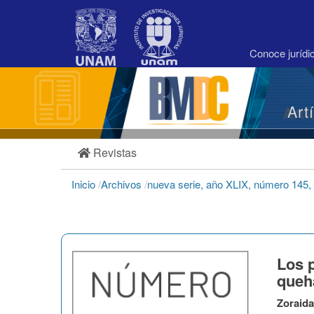
Navegación
principal
Contenido
principal
Conoce juríd
Barra
lateral
Art
Revistas
Inicio
/
Archivos
/
nueva serie, año XLIX, número 145, 
Los p
queha
Zoraida