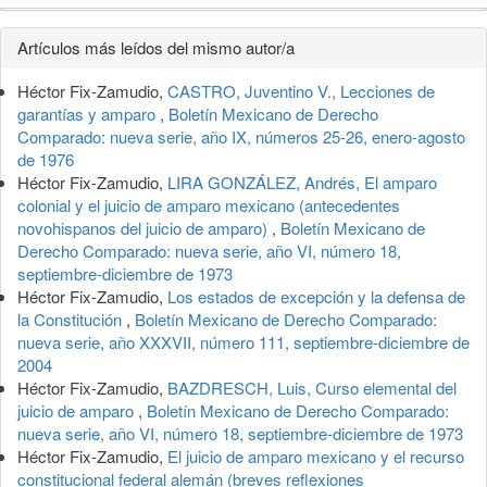
Detalles
Artículos más leídos del mismo autor/a
del
Héctor Fix-Zamudio,
CASTRO, Juventino V., Lecciones de
artículo
garantías y amparo
,
Boletín Mexicano de Derecho
Comparado: nueva serie, año IX, números 25-26, enero-agosto
de 1976
Héctor Fix-Zamudio,
LIRA GONZÁLEZ, Andrés, El amparo
colonial y el juicio de amparo mexicano (antecedentes
novohispanos del juicio de amparo)
,
Boletín Mexicano de
Derecho Comparado: nueva serie, año VI, número 18,
septiembre-diciembre de 1973
Héctor Fix-Zamudio,
Los estados de excepción y la defensa de
la Constitución
,
Boletín Mexicano de Derecho Comparado:
nueva serie, año XXXVII, número 111, septiembre-diciembre de
2004
Héctor Fix-Zamudio,
BAZDRESCH, Luis, Curso elemental del
juicio de amparo
,
Boletín Mexicano de Derecho Comparado:
nueva serie, año VI, número 18, septiembre-diciembre de 1973
Héctor Fix-Zamudio,
El juicio de amparo mexicano y el recurso
constitucional federal alemán (breves reflexiones