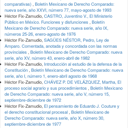
comparativas)
,
Boletín Mexicano de Derecho Comparado:
nueva serie, año XXVI, número 77, mayo-agosto de 1993
Héctor Fix-Zamudio,
CASTRO, Juventino V., El Ministerio
Público en México. Funciones y disfunciones
,
Boletín
Mexicano de Derecho Comparado: nueva serie, año IX,
números 25-26, enero-agosto de 1976
Héctor Fix-Zamudio,
SAGÜES NÉSTOR, Pedro, Ley de
Amparo. Comentada, anotada y concordada con las normas
provinciales
,
Boletín Mexicano de Derecho Comparado: nueva
serie, año XV, número 43, enero-abril de 1982
Héctor Fix-Zamudio,
Introducción al estudio de la defensa de la
Constitución
,
Boletín Mexicano de Derecho Comparado: nueva
serie, año I, número 1, enero-abril agosto de 1968
Héctor Fix-Zamudio,
CHÁVEZ P. DE VELÁZQUEZ, Martha, El
proceso social agrario y sus procedimientos
,
Boletín Mexicano
de Derecho Comparado: nueva serie, año V, número 15,
septiembre-diciembre de 1972
Héctor Fix-Zamudio,
El pensamiento de Eduardo J. Couture y
el derecho constitucional procesal
,
Boletín Mexicano de
Derecho Comparado: nueva serie, año X, número 30,
septiembre-diciembre de 1977