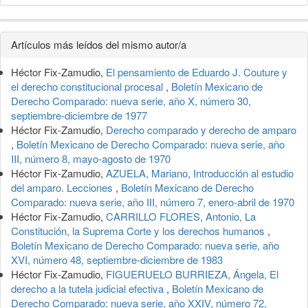
Detalles
Artículos más leídos del mismo autor/a
del
Héctor Fix-Zamudio,
El pensamiento de Eduardo J. Couture y
artículo
el derecho constitucional procesal
,
Boletín Mexicano de
Derecho Comparado: nueva serie, año X, número 30,
septiembre-diciembre de 1977
Héctor Fix-Zamudio,
Derecho comparado y derecho de amparo
,
Boletín Mexicano de Derecho Comparado: nueva serie, año
III, número 8, mayo-agosto de 1970
Héctor Fix-Zamudio,
AZUELA, Mariano, Introducción al estudio
del amparo. Lecciones
,
Boletín Mexicano de Derecho
Comparado: nueva serie, año III, número 7, enero-abril de 1970
Héctor Fix-Zamudio,
CARRILLO FLORES, Antonio, La
Constitución, la Suprema Corte y los derechos humanos
,
Boletín Mexicano de Derecho Comparado: nueva serie, año
XVI, número 48, septiembre-diciembre de 1983
Héctor Fix-Zamudio,
FIGUERUELO BURRIEZA, Ángela, El
derecho a la tutela judicial efectiva
,
Boletín Mexicano de
Derecho Comparado: nueva serie, año XXIV, número 72,