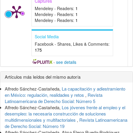
Captures
Mendeley - Readers:
1
Mendeley - Readers:
1
Mendeley - Readers:
1
Social Media
Facebook - Shares, Likes & Comments:
175
-
see details
Detalles
Artículos más leídos del mismo autor/a
del
Alfredo Sánchez-Castañeda,
La capacitación y adiestramiento
artículo
en México: regulación, realidades y retos
,
Revista
Latinoamericana de Derecho Social: Número 5
Alfredo Sánchez-Castañeda,
Los jóvenes frente al empleo y el
desempleo: la necesaria construcción de soluciones
multidimensionales y multifactoriales
,
Revista Latinoamericana
de Derecho Social: Número 19
Alfredo Sánchez-Castañeda, Alma Elena Rueda-Rodríguez,