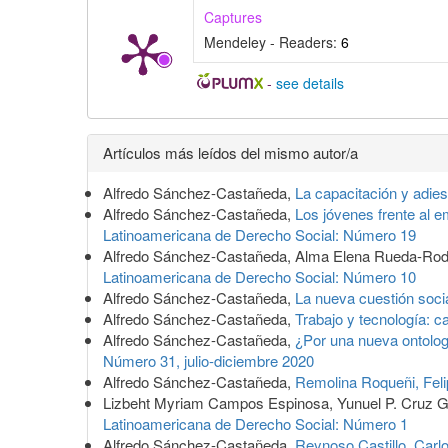
Captures
Mendeley - Readers:
6
-
see details
Detalles
Artículos más leídos del mismo autor/a
del
Alfredo Sánchez-Castañeda,
La capacitación y adies
artículo
Alfredo Sánchez-Castañeda,
Los jóvenes frente al e
Latinoamericana de Derecho Social: Número 19
Alfredo Sánchez-Castañeda, Alma Elena Rueda-Rod
Latinoamericana de Derecho Social: Número 10
Alfredo Sánchez-Castañeda,
La nueva cuestión soci
Alfredo Sánchez-Castañeda,
Trabajo y tecnología: c
Alfredo Sánchez-Castañeda,
¿Por una nueva ontolog
Número 31, julio-diciembre 2020
Alfredo Sánchez-Castañeda,
Remolina Roqueñi, Feli
Lizbeht Myriam Campos Espinosa, Yunuel P. Cruz G
Latinoamericana de Derecho Social: Número 1
Alfredo Sánchez-Castañeda,
Reynoso Castillo, Carl