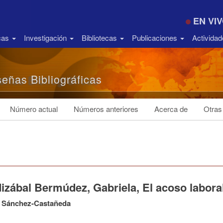
EN VI
icas
Investigación
Bibliotecas
Publicaciones
Activida
eñas Bibliográficas
Número actual
Números anteriores
Acerca de
Otras
zábal Bermúdez, Gabriela, El acoso laboral
o Sánchez-Castañeda