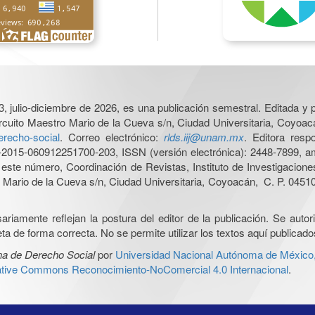
3, julio-diciembre de 2026, es una publicación semestral. Editada y p
cuito Maestro Mario de la Cueva s/n, Ciudad Universitaria, Coyoacá
derecho-social
. Correo electrónico:
rlds.iij@unam.mx
. Editora resp
015-060912251700-203, ISSN (versión electrónica): 2448-7899, amb
e este número, Coordinación de Revistas, Instituto de Investigacion
Mario de la Cueva s/n, Ciudad Universitaria, Coyoacán, C. P. 04510,
iamente reflejan la postura del editor de la publicación. Se autoriz
a de forma correcta. No se permite utilizar los textos aquí publicad
na de Derecho Social
por
Universidad Nacional Autónoma de México, I
ative Commons Reconocimiento-NoComercial 4.0 Internacional
.