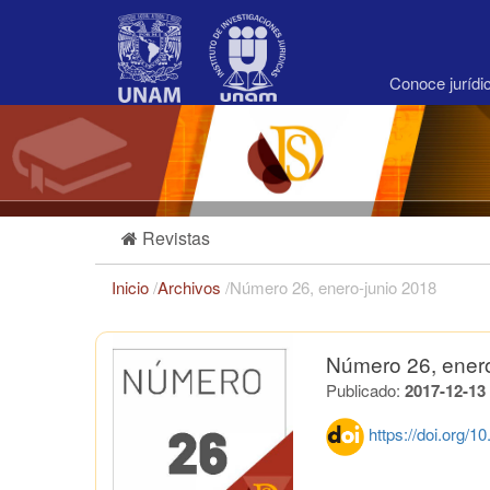
Navegación
principal
Contenido
principal
Conoce juríd
Barra
lateral
Revistas
Inicio
/
Archivos
/
Número 26, enero-junio 2018
Número 26, enero
Publicado:
2017-12-13
https://doi.org/1