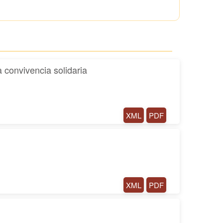
convivencia solidaria
XML
PDF
XML
PDF