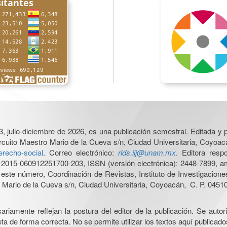
3, julio-diciembre de 2026, es una publicación semestral. Editada y p
cuito Maestro Mario de la Cueva s/n, Ciudad Universitaria, Coyoacá
derecho-social
. Correo electrónico:
rlds.iij@unam.mx
. Editora resp
015-060912251700-203, ISSN (versión electrónica): 2448-7899, amb
e este número, Coordinación de Revistas, Instituto de Investigacion
Mario de la Cueva s/n, Ciudad Universitaria, Coyoacán, C. P. 04510,
iamente reflejan la postura del editor de la publicación. Se autoriz
a de forma correcta. No se permite utilizar los textos aquí publicad