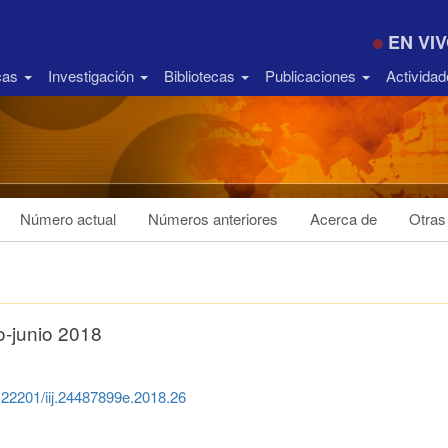
EN VI
icas
Investigación
Bibliotecas
Publicaciones
Activida
Número actual
Números anteriores
Acerca de
Otras
-junio 2018
0.22201/iij.24487899e.2018.26