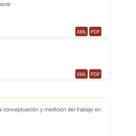
boral
XML
PDF
XML
PDF
la conceptuación y medición del trabajo en