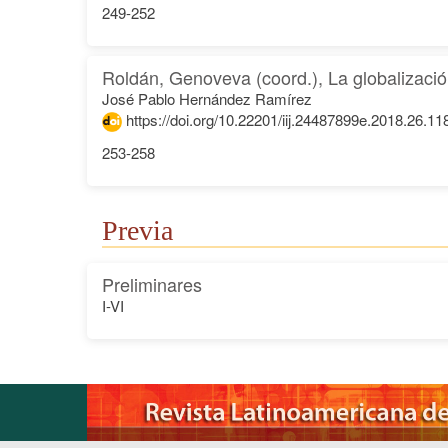
249-252
Roldán, Genoveva (coord.), La globalizació
José Pablo Hernández Ramírez
https://doi.org/10.22201/iij.24487899e.2018.26.11
253-258
Previa
Preliminares
I-VI