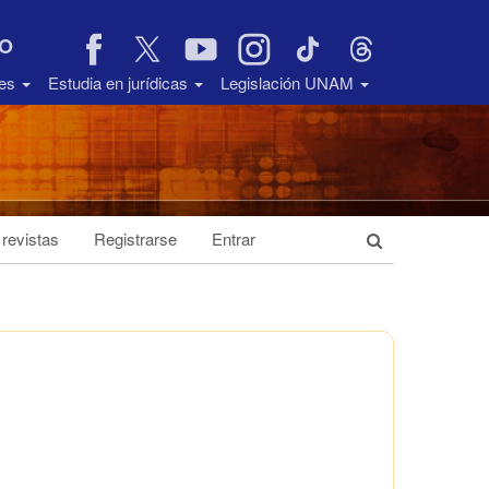
VO
des
Estudia en jurídicas
Legislación UNAM
 revistas
Registrarse
Entrar