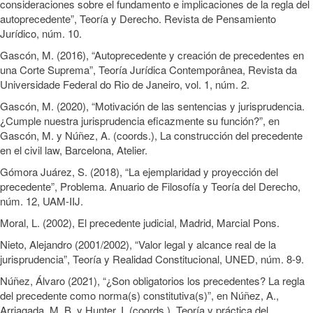
consideraciones sobre el fundamento e implicaciones de la regla del
autoprecedente”, Teoría y Derecho. Revista de Pensamiento
Jurídico, núm. 10.
Gascón, M. (2016), “Autoprecedente y creación de precedentes en
una Corte Suprema”, Teoría Jurídica Contemporânea, Revista da
Universidade Federal do Rio de Janeiro, vol. 1, núm. 2.
Gascón, M. (2020), “Motivación de las sentencias y jurisprudencia.
¿Cumple nuestra jurisprudencia eficazmente su función?”, en
Gascón, M. y Núñez, A. (coords.), La construcción del precedente
en el civil law, Barcelona, Atelier.
Gómora Juárez, S. (2018), “La ejemplaridad y proyección del
precedente”, Problema. Anuario de Filosofía y Teoría del Derecho,
núm. 12, UAM-IIJ.
Moral, L. (2002), El precedente judicial, Madrid, Marcial Pons.
Nieto, Alejandro (2001/2002), “Valor legal y alcance real de la
jurisprudencia”, Teoría y Realidad Constitucional, UNED, núm. 8-9.
Núñez, Álvaro (2021), “¿Son obligatorios los precedentes? La regla
del precedente como norma(s) constitutiva(s)”, en Núñez, A.,
Arriagada, M. B. y Hunter, I. (coords.), Teoría y práctica del