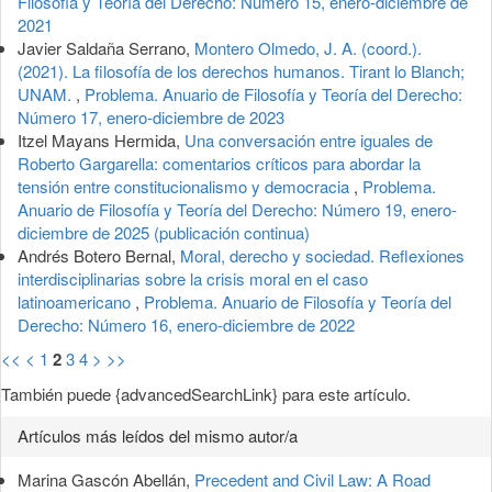
Filosofía y Teoría del Derecho: Número 15, enero-diciembre de
2021
Javier Saldaña Serrano,
Montero Olmedo, J. A. (coord.).
(2021). La filosofía de los derechos humanos. Tirant lo Blanch;
UNAM.
,
Problema. Anuario de Filosofía y Teoría del Derecho:
Número 17, enero-diciembre de 2023
Itzel Mayans Hermida,
Una conversación entre iguales de
Roberto Gargarella: comentarios críticos para abordar la
tensión entre constitucionalismo y democracia
,
Problema.
Anuario de Filosofía y Teoría del Derecho: Número 19, enero-
diciembre de 2025 (publicación continua)
Andrés Botero Bernal,
Moral, derecho y sociedad. Reflexiones
interdisciplinarias sobre la crisis moral en el caso
latinoamericano
,
Problema. Anuario de Filosofía y Teoría del
Derecho: Número 16, enero-diciembre de 2022
<<
<
1
2
3
4
>
>>
También puede {advancedSearchLink} para este artículo.
Artículos más leídos del mismo autor/a
Marina Gascón Abellán,
Precedent and Civil Law: A Road