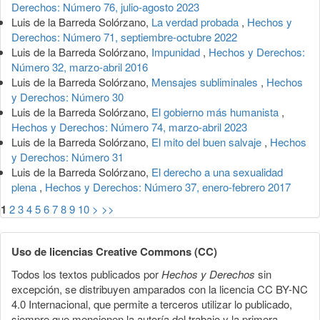
Derechos: Número 76, julio-agosto 2023
Luis de la Barreda Solórzano,
La verdad probada
,
Hechos y
Derechos: Número 71, septiembre-octubre 2022
Luis de la Barreda Solórzano,
Impunidad
,
Hechos y Derechos:
Número 32, marzo-abril 2016
Luis de la Barreda Solórzano,
Mensajes subliminales
,
Hechos
y Derechos: Número 30
Luis de la Barreda Solórzano,
El gobierno más humanista
,
Hechos y Derechos: Número 74, marzo-abril 2023
Luis de la Barreda Solórzano,
El mito del buen salvaje
,
Hechos
y Derechos: Número 31
Luis de la Barreda Solórzano,
El derecho a una sexualidad
plena
,
Hechos y Derechos: Número 37, enero-febrero 2017
1
2
3
4
5
6
7
8
9
10
>
>>
Uso de licencias Creative Commons (CC)
Todos los textos publicados por
Hechos y Derechos
sin
excepción, se distribuyen amparados con la licencia CC BY-NC
4.0 Internacional, que permite a terceros utilizar lo publicado,
siempre que mencionen la autoría del trabajo y la primera