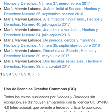
Hechos y Derechos: Número 37, enero-febrero 2017
María Marván Laborde,
Juárez limitó al Senado
,
Hechos y
Derechos: Número 35, septiembre-octubre 2016
María Marván Laborde,
A la mitad de ningún lado
,
Hechos y
Derechos: Número 40, julio-agosto 2017
María Marván Laborde,
Jura decir la verdad…
,
Hechos y
Derechos: Número 34, julio-agosto 2016
María Marván Laborde,
De puercos, cerdos y marranos
,
Hechos y Derechos: Número 35, septiembre-octubre 2016
María Marván Laborde,
Derecho a un Estado
,
Hechos y
Derechos: Número 39, mayo-junio 2017
María Marván Laborde,
Dos fiscalías especiales
,
Hechos y
Derechos: Número 38, marzo-abril 2017
1
2
3
4
5
6
7
8
9
10
>
>>
Uso de licencias Creative Commons (CC)
Todos los textos publicados por
Hechos y Derechos
sin
excepción, se distribuyen amparados con la licencia CC BY-NC
4.0 Internacional, que permite a terceros utilizar lo publicado,