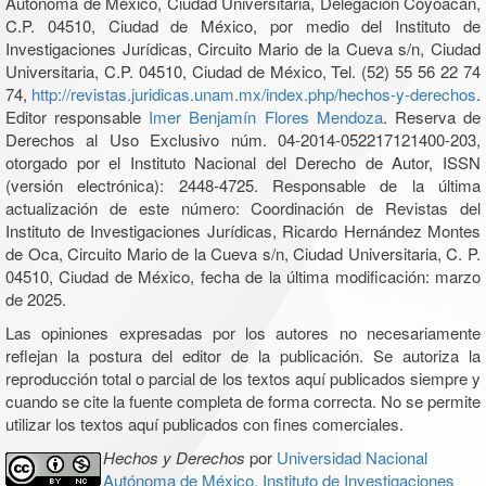
Autónoma de México, Ciudad Universitaria, Delegación Coyoacán,
C.P. 04510, Ciudad de México, por medio del Instituto de
Investigaciones Jurídicas, Circuito Mario de la Cueva s/n, Ciudad
Universitaria, C.P. 04510, Ciudad de México, Tel. (52) 55 56 22 74
74,
http://revistas.juridicas.unam.mx/index.php/hechos-y-derechos
.
Editor responsable
Imer Benjamín Flores Mendoza
. Reserva de
Derechos al Uso Exclusivo núm. 04-2014-052217121400-203,
otorgado por el Instituto Nacional del Derecho de Autor, ISSN
(versión electrónica): 2448-4725. Responsable de la última
actualización de este número: Coordinación de Revistas del
Instituto de Investigaciones Jurídicas, Ricardo Hernández Montes
de Oca, Circuito Mario de la Cueva s/n, Ciudad Universitaria, C. P.
04510, Ciudad de México, fecha de la última modificación: marzo
de 2025.
Las opiniones expresadas por los autores no necesariamente
reflejan la postura del editor de la publicación. Se autoriza la
reproducción total o parcial de los textos aquí publicados siempre y
cuando se cite la fuente completa de forma correcta. No se permite
utilizar los textos aquí publicados con fines comerciales.
Hechos y Derechos
por
Universidad Nacional
Autónoma de México, Instituto de Investigaciones