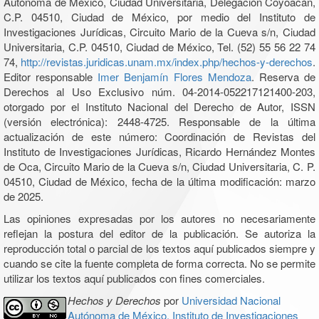
Autónoma de México, Ciudad Universitaria, Delegación Coyoacán,
C.P. 04510, Ciudad de México, por medio del Instituto de
Investigaciones Jurídicas, Circuito Mario de la Cueva s/n, Ciudad
Universitaria, C.P. 04510, Ciudad de México, Tel. (52) 55 56 22 74
74,
http://revistas.juridicas.unam.mx/index.php/hechos-y-derechos
.
Editor responsable
Imer Benjamín Flores Mendoza
. Reserva de
Derechos al Uso Exclusivo núm. 04-2014-052217121400-203,
otorgado por el Instituto Nacional del Derecho de Autor, ISSN
(versión electrónica): 2448-4725. Responsable de la última
actualización de este número: Coordinación de Revistas del
Instituto de Investigaciones Jurídicas, Ricardo Hernández Montes
de Oca, Circuito Mario de la Cueva s/n, Ciudad Universitaria, C. P.
04510, Ciudad de México, fecha de la última modificación: marzo
de 2025.
Las opiniones expresadas por los autores no necesariamente
reflejan la postura del editor de la publicación. Se autoriza la
reproducción total o parcial de los textos aquí publicados siempre y
cuando se cite la fuente completa de forma correcta. No se permite
utilizar los textos aquí publicados con fines comerciales.
Hechos y Derechos
por
Universidad Nacional
Autónoma de México, Instituto de Investigaciones