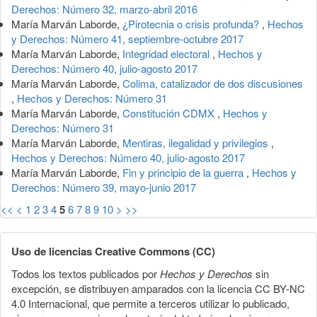
Derechos: Número 32, marzo-abril 2016
María Marván Laborde,
¿Pirotecnia o crisis profunda?
,
Hechos
y Derechos: Número 41, septiembre-octubre 2017
María Marván Laborde,
Integridad electoral
,
Hechos y
Derechos: Número 40, julio-agosto 2017
María Marván Laborde,
Colima, catalizador de dos discusiones
,
Hechos y Derechos: Número 31
María Marván Laborde,
Constitución CDMX
,
Hechos y
Derechos: Número 31
María Marván Laborde,
Mentiras, ilegalidad y privilegios
,
Hechos y Derechos: Número 40, julio-agosto 2017
María Marván Laborde,
Fin y principio de la guerra
,
Hechos y
Derechos: Número 39, mayo-junio 2017
<<
<
1
2
3
4
5
6
7
8
9
10
>
>>
Uso de licencias Creative Commons (CC)
Todos los textos publicados por
Hechos y Derechos
sin
excepción, se distribuyen amparados con la licencia CC BY-NC
4.0 Internacional, que permite a terceros utilizar lo publicado,