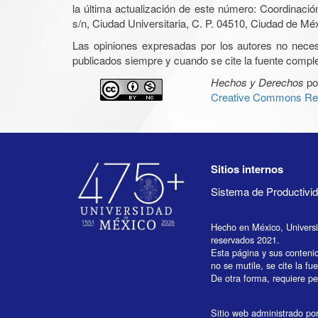
la última actualización de este número: Coordinaci
s/n, Ciudad Universitaria, C. P. 04510, Ciudad de Mé
Las opiniones expresadas por los autores no necesar
publicados siempre y cuando se cite la fuente complet
Hechos y Derechos
po
Creative Commons Rec
Sitios internos
Sistema de Productiv
Hecho en México, Univers
reservados 2021.
Esta página y sus conteni
no se mutile, se cite la fu
De otra forma, requiere per
Sitio web administrado por 