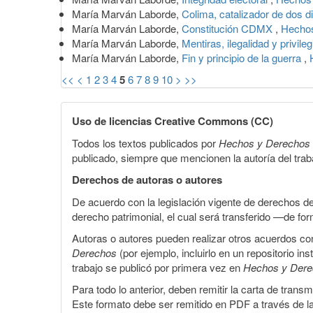
María Marván Laborde,
Colima, catalizador de dos 
María Marván Laborde,
Constitución CDMX
,
Hechos
María Marván Laborde,
Mentiras, ilegalidad y privile
María Marván Laborde,
Fin y principio de la guerra
,
<<
<
1
2
3
4
5
6
7
8
9
10
>
>>
Uso de licencias Creative Commons (CC)
Todos los textos publicados por
Hechos y Derechos
publicado, siempre que mencionen la autoría del trabaj
Derechos de autoras o autores
De acuerdo con la legislación vigente de derechos d
derecho patrimonial, el cual será transferido —de f
Autoras o autores pueden realizar otros acuerdos cont
Derechos
(por ejemplo, incluirlo en un repositorio in
trabajo se publicó por primera vez en
Hechos y Der
Para todo lo anterior, deben remitir la carta de tran
Este formato debe ser remitido en PDF a través de l