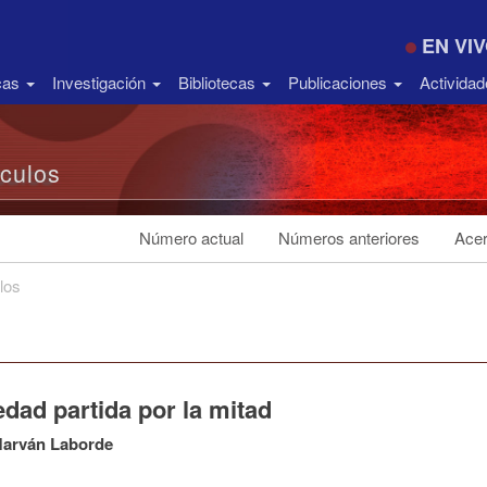
EN VI
icas
Investigación
Bibliotecas
Publicaciones
Activida
ículos
Número actual
Números anteriores
Acer
los
dad partida por la mitad
Marván Laborde