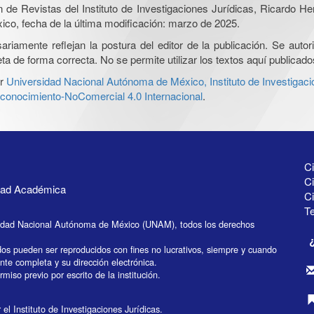
ón de Revistas del Instituto de Investigaciones Jurídicas, Ricardo 
xico, fecha de la última modificación: marzo de 2025.
iamente reflejan la postura del editor de la publicación. Se autoriz
a de forma correcta. No se permite utilizar los textos aquí publicad
r
Universidad Nacional Autónoma de México, Instituto de Investigaci
onocimiento-NoComercial 4.0 Internacional
.
Ci
Ci
idad Académica
C
Te
idad Nacional Autónoma de México (UNAM), todos los derechos
dos pueden ser reproducidos con fines no lucrativos, siempre y cuando
ente completa y su dirección electrónica.
miso previo por escrito de la institución.
el Instituto de Investigaciones Jurídicas.