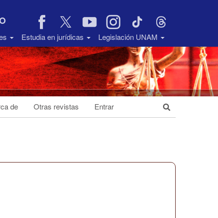
VO
des
Estudia en jurídicas
Legislación UNAM
ca de
Otras revistas
Entrar