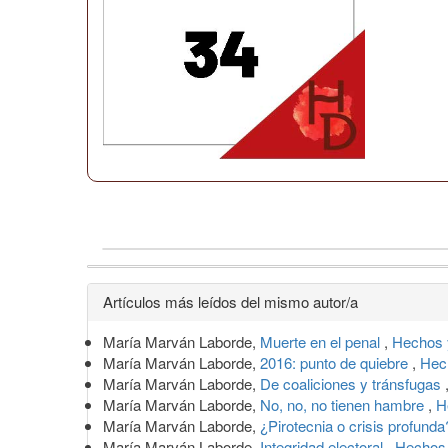
Detalles
Artículos más leídos del mismo autor/a
del
María Marván Laborde,
Muerte en el penal
,
Hechos 
artículo
María Marván Laborde,
2016: punto de quiebre
,
Hec
María Marván Laborde,
De coaliciones y tránsfugas
María Marván Laborde,
No, no, no tienen hambre
,
H
María Marván Laborde,
¿Pirotecnia o crisis profund
María Marván Laborde,
Integridad electoral
,
Hechos 