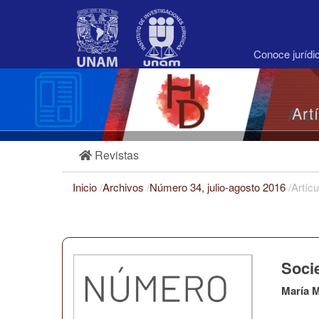
Navegación
principal
Contenido
principal
Conoce juríd
Barra
lateral
Art
Revistas
Inicio
/
Archivos
/
Número 34, julio-agosto 2016
/
Artícu
Socie
María 