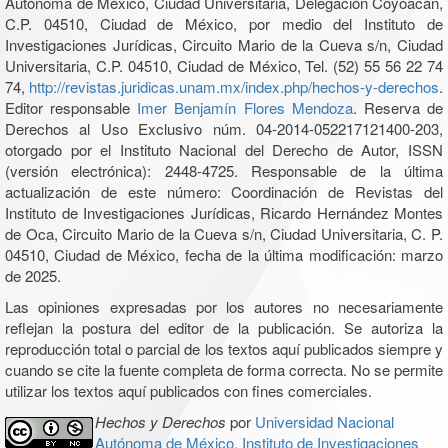
Autónoma de México, Ciudad Universitaria, Delegación Coyoacán,
C.P. 04510, Ciudad de México, por medio del Instituto de
Investigaciones Jurídicas, Circuito Mario de la Cueva s/n, Ciudad
Universitaria, C.P. 04510, Ciudad de México, Tel. (52) 55 56 22 74
74,
http://revistas.juridicas.unam.mx/index.php/hechos-y-derechos
.
Editor responsable
Imer Benjamín Flores Mendoza
. Reserva de
Derechos al Uso Exclusivo núm. 04-2014-052217121400-203,
otorgado por el Instituto Nacional del Derecho de Autor, ISSN
(versión electrónica): 2448-4725. Responsable de la última
actualización de este número: Coordinación de Revistas del
Instituto de Investigaciones Jurídicas, Ricardo Hernández Montes
de Oca, Circuito Mario de la Cueva s/n, Ciudad Universitaria, C. P.
04510, Ciudad de México, fecha de la última modificación: marzo
de 2025.
Las opiniones expresadas por los autores no necesariamente
reflejan la postura del editor de la publicación. Se autoriza la
reproducción total o parcial de los textos aquí publicados siempre y
cuando se cite la fuente completa de forma correcta. No se permite
utilizar los textos aquí publicados con fines comerciales.
Hechos y Derechos
por
Universidad Nacional
Autónoma de México, Instituto de Investigaciones