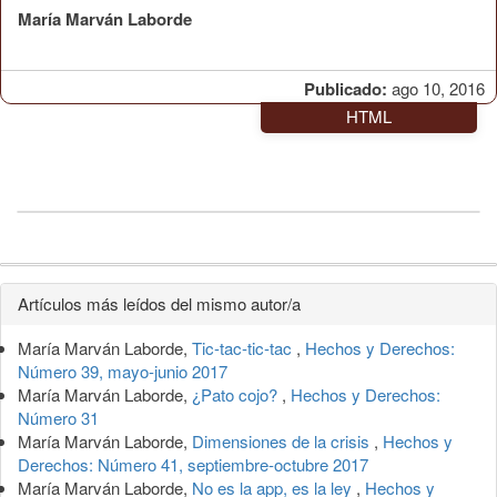
María Marván Laborde
Publicado:
ago 10, 2016
HTML
Detalles
Artículos más leídos del mismo autor/a
del
María Marván Laborde,
Tic-tac-tic-tac
,
Hechos y Derechos:
artículo
Número 39, mayo-junio 2017
María Marván Laborde,
¿Pato cojo?
,
Hechos y Derechos:
Número 31
María Marván Laborde,
Dimensiones de la crisis
,
Hechos y
Derechos: Número 41, septiembre-octubre 2017
María Marván Laborde,
No es la app, es la ley
,
Hechos y