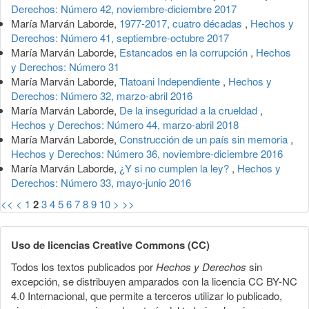
Derechos: Número 42, noviembre-diciembre 2017
María Marván Laborde,
1977-2017, cuatro décadas
,
Hechos y
Derechos: Número 41, septiembre-octubre 2017
María Marván Laborde,
Estancados en la corrupción
,
Hechos
y Derechos: Número 31
María Marván Laborde,
Tlatoani Independiente
,
Hechos y
Derechos: Número 32, marzo-abril 2016
María Marván Laborde,
De la inseguridad a la crueldad
,
Hechos y Derechos: Número 44, marzo-abril 2018
María Marván Laborde,
Construcción de un país sin memoria
,
Hechos y Derechos: Número 36, noviembre-diciembre 2016
María Marván Laborde,
¿Y si no cumplen la ley?
,
Hechos y
Derechos: Número 33, mayo-junio 2016
<<
<
1
2
3
4
5
6
7
8
9
10
>
>>
Uso de licencias Creative Commons (CC)
Todos los textos publicados por
Hechos y Derechos
sin
excepción, se distribuyen amparados con la licencia CC BY-NC
4.0 Internacional, que permite a terceros utilizar lo publicado,