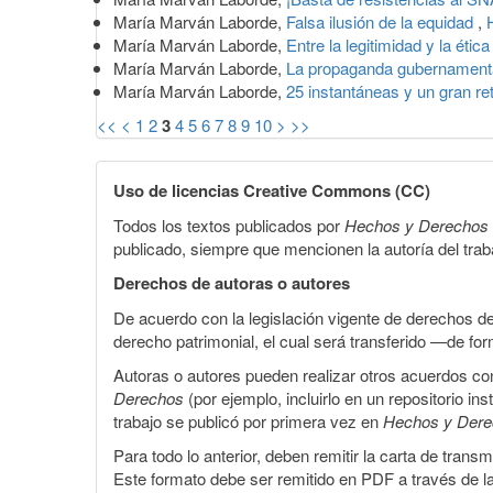
María Marván Laborde,
Falsa ilusión de la equidad
,
María Marván Laborde,
Entre la legitimidad y la étic
María Marván Laborde,
La propaganda gubernament
María Marván Laborde,
25 instantáneas y un gran re
<<
<
1
2
3
4
5
6
7
8
9
10
>
>>
Uso de licencias Creative Commons (CC)
Todos los textos publicados por
Hechos y Derechos
publicado, siempre que mencionen la autoría del trabaj
Derechos de autoras o autores
De acuerdo con la legislación vigente de derechos d
derecho patrimonial, el cual será transferido —de f
Autoras o autores pueden realizar otros acuerdos cont
Derechos
(por ejemplo, incluirlo en un repositorio in
trabajo se publicó por primera vez en
Hechos y Der
Para todo lo anterior, deben remitir la carta de tran
Este formato debe ser remitido en PDF a través de l