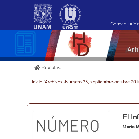
Navegación
principal
Contenido
principal
Conoce juríd
Barra
lateral
Art
Revistas
Inicio
/
Archivos
/
Número 35, septiembre-octubre 20
El In
María 