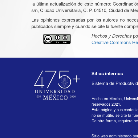
la última actualización de este número: Coordinaci
s/n, Ciudad Universitaria, C. P. 04510, Ciudad de Mé
Las opiniones expresadas por los autores no necesar
publicados siempre y cuando se cite la fuente complet
Hechos y Derechos
po
Creative Commons Rec
Sitios internos
Sistema de Productiv
Hecho en México, Univers
reservados 2021.
Esta página y sus conteni
no se mutile, se cite la fu
De otra forma, requiere per
Sitio web administrado por 