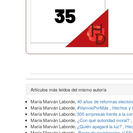
Detalles
Artículos más leídos del mismo autor/a
del
María Marván Laborde,
40 años de reformas elector
artículo
María Marván Laborde,
#VamosPorMás
,
Hechos y 
María Marván Laborde,
500 empresas frente a la co
María Marván Laborde,
¿Con qué autoridad moral?
,
María Marván Laborde,
¿Quién apagará la luz?
,
Hec
María Marván Laborde,
¡Basta de resistencias al S