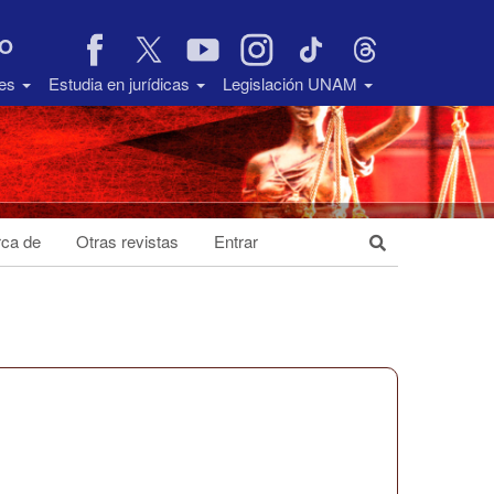
VO
des
Estudia en jurídicas
Legislación UNAM
ca de
Otras revistas
Entrar