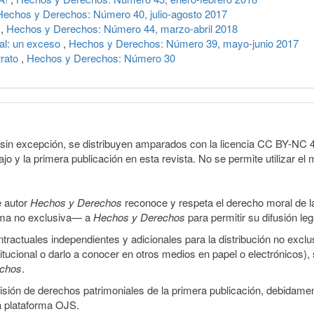
Hechos y Derechos: Número 40, julio-agosto 2017
a
,
Hechos y Derechos: Número 44, marzo-abril 2018
al: un exceso
,
Hechos y Derechos: Número 39, mayo-junio 2017
trato
,
Hechos y Derechos: Número 30
sin excepción, se distribuyen amparados con la licencia CC BY-NC 4.0 
o y la primera publicación en esta revista. No se permite utilizar el 
e autor
Hechos y Derechos
reconoce y respeta el derecho moral de las
orma no exclusiva— a
Hechos y Derechos
para permitir su difusión le
ractuales independientes y adicionales para la distribución no exclus
stitucional o darlo a conocer en otros medios en papel o electrónicos)
echos
.
smisión de derechos patrimoniales de la primera publicación, debidamen
a plataforma OJS.