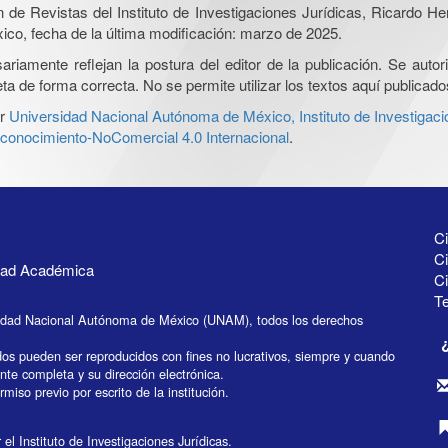
ón de Revistas del Instituto de Investigaciones Jurídicas, Ricardo 
xico, fecha de la última modificación: marzo de 2025.
iamente reflejan la postura del editor de la publicación. Se autoriz
a de forma correcta. No se permite utilizar los textos aquí publicad
r
Universidad Nacional Autónoma de México, Instituto de Investigaci
onocimiento-NoComercial 4.0 Internacional
.
Ci
Ci
idad Académica
C
Te
idad Nacional Autónoma de México (UNAM), todos los derechos
dos pueden ser reproducidos con fines no lucrativos, siempre y cuando
ente completa y su dirección electrónica.
miso previo por escrito de la institución.
el Instituto de Investigaciones Jurídicas.