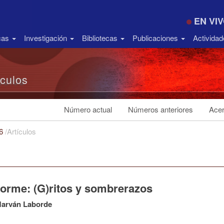
EN VI
icas
Investigación
Bibliotecas
Publicaciones
Activida
ículos
Número actual
Números anteriores
Acer
16
/
Artículos
forme: (G)ritos y sombrerazos
Marván Laborde