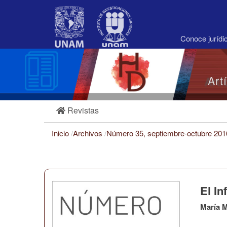
Navegación
principal
Contenido
principal
Conoce juríd
Barra
lateral
Art
Revistas
Inicio
/
Archivos
/
Número 35, septiembre-octubre 20
El In
María 