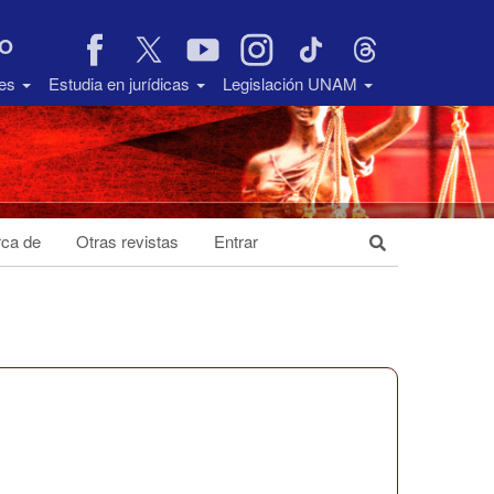
VO
des
Estudia en jurídicas
Legislación UNAM
ca de
Otras revistas
Entrar