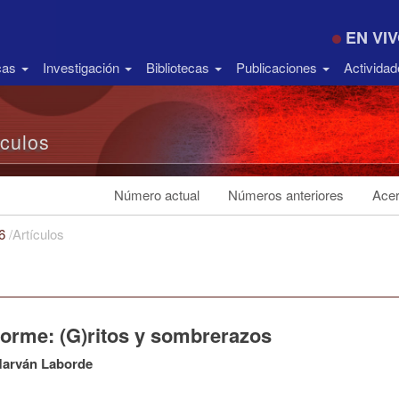
EN VI
icas
Investigación
Bibliotecas
Publicaciones
Activida
ículos
Número actual
Números anteriores
Acer
16
/
Artículos
forme: (G)ritos y sombrerazos
Marván Laborde