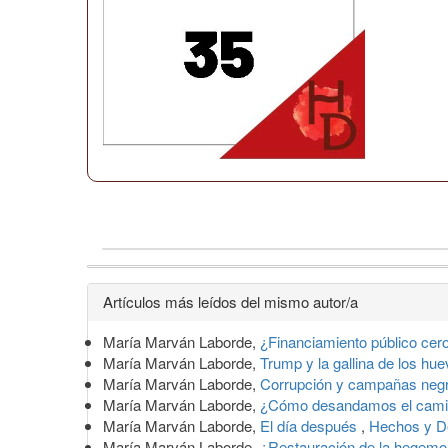
Detalles
Artículos más leídos del mismo autor/a
del
María Marván Laborde,
¿Financiamiento público cero
artículo
María Marván Laborde,
Trump y la gallina de los hu
María Marván Laborde,
Corrupción y campañas neg
María Marván Laborde,
¿Cómo desandamos el cam
María Marván Laborde,
El día después
,
Hechos y De
María Marván Laborde,
¿Restauración de la hegem