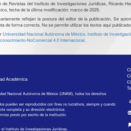
ón de Revistas del Instituto de Investigaciones Jurídicas, Ricardo 
xico, fecha de la última modificación: marzo de 2025.
iamente reflejan la postura del editor de la publicación. Se autoriz
a de forma correcta. No se permite utilizar los textos aquí publicad
r
Universidad Nacional Autónoma de México, Instituto de Investigaci
onocimiento-NoComercial 4.0 Internacional
.
Ci
Ci
idad Académica
C
Te
idad Nacional Autónoma de México (UNAM), todos los derechos
dos pueden ser reproducidos con fines no lucrativos, siempre y cuando
ente completa y su dirección electrónica.
miso previo por escrito de la institución.
el Instituto de Investigaciones Jurídicas.