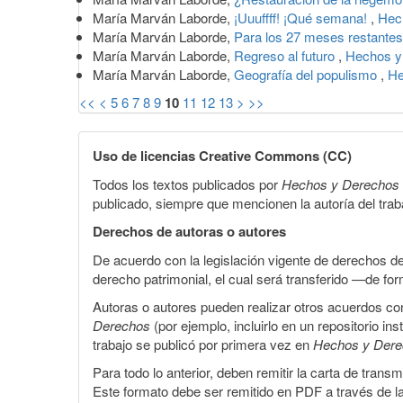
María Marván Laborde,
¡Uuuffff! ¡Qué semana!
,
Hec
María Marván Laborde,
Para los 27 meses restante
María Marván Laborde,
Regreso al futuro
,
Hechos y
María Marván Laborde,
Geografía del populismo
,
He
<<
<
5
6
7
8
9
10
11
12
13
>
>>
Uso de licencias Creative Commons (CC)
Todos los textos publicados por
Hechos y Derechos
publicado, siempre que mencionen la autoría del trabaj
Derechos de autoras o autores
De acuerdo con la legislación vigente de derechos d
derecho patrimonial, el cual será transferido —de f
Autoras o autores pueden realizar otros acuerdos cont
Derechos
(por ejemplo, incluirlo en un repositorio in
trabajo se publicó por primera vez en
Hechos y Der
Para todo lo anterior, deben remitir la carta de tran
Este formato debe ser remitido en PDF a través de l