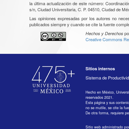
la última actualización de este número: Coordinaci
s/n, Ciudad Universitaria, C. P. 04510, Ciudad de Mé
Las opiniones expresadas por los autores no necesar
publicados siempre y cuando se cite la fuente complet
Hechos y Derechos
po
Creative Commons Rec
Sitios internos
Sistema de Productiv
Hecho en México, Univers
reservados 2021.
Esta página y sus conteni
no se mutile, se cite la fu
De otra forma, requiere per
Sitio web administrado por 