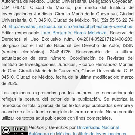
Autónoma de México, Ciudad Universitaria, Delegación Coyoacán,
C.P. 04510, Ciudad de México, por medio del Instituto de
Investigaciones Jurídicas, Circuito Mario de la Cueva s/n, Ciudad
Universitaria, C.P. 04510, Ciudad de México, Tel. (52) 55 56 22 74
74,
http://revistas.juridicas.unam.mx/index.php/hechos-y-derechos
.
Editor responsable
Imer Benjamín Flores Mendoza
. Reserva de
Derechos al Uso Exclusivo núm. 04-2014-052217121400-203,
otorgado por el Instituto Nacional del Derecho de Autor, ISSN
(versión electrónica): 2448-4725. Responsable de la última
actualización de este número: Coordinación de Revistas del
Instituto de Investigaciones Jurídicas, Ricardo Hernández Montes
de Oca, Circuito Mario de la Cueva s/n, Ciudad Universitaria, C. P.
04510, Ciudad de México, fecha de la última modificación: marzo
de 2025.
Las opiniones expresadas por los autores no necesariamente
reflejan la postura del editor de la publicación. Se autoriza la
reproducción total o parcial de los textos aquí publicados siempre y
cuando se cite la fuente completa de forma correcta. No se permite
utilizar los textos aquí publicados con fines comerciales.
Hechos y Derechos
por
Universidad Nacional
Autónoma de México, Instituto de Investigaciones