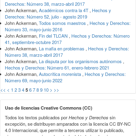
Derechos: Número 38, marzo-abril 2017
John Ackerman,
Académicos contra la 4T
,
Hechos y
Derechos: Número 52, julio - agosto 2019
John Ackerman,
Todos somos maestros
,
Hechos y Derechos:
Número 33, mayo-junio 2016
John Ackerman,
Fin del TLCAN
,
Hechos y Derechos: Número
41, septiembre-octubre 2017
John Ackerman,
La mafia en problemas
,
Hechos y Derechos:
Número 38, marzo-abril 2017
John Ackerman,
La disputa por los organismos autónomos
,
Hechos y Derechos: Número 61, enero-febrero 2021
John Ackerman,
Autocrítica morenista
,
Hechos y Derechos:
Número 69, mayo-junio 2022
<<
<
1
2
3
4
5
6
7
8
9
10
>
>>
Uso de licencias Creative Commons (CC)
Todos los textos publicados por
Hechos y Derechos
sin
excepción, se distribuyen amparados con la licencia CC BY-NC
4.0 Internacional, que permite a terceros utilizar lo publicado,