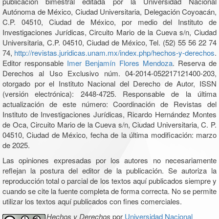
publicación bimestral editada por la Universidad Nacional
Autónoma de México, Ciudad Universitaria, Delegación Coyoacán,
C.P. 04510, Ciudad de México, por medio del Instituto de
Investigaciones Jurídicas, Circuito Mario de la Cueva s/n, Ciudad
Universitaria, C.P. 04510, Ciudad de México, Tel. (52) 55 56 22 74
74,
http://revistas.juridicas.unam.mx/index.php/hechos-y-derechos
.
Editor responsable
Imer Benjamín Flores Mendoza
. Reserva de
Derechos al Uso Exclusivo núm. 04-2014-052217121400-203,
otorgado por el Instituto Nacional del Derecho de Autor, ISSN
(versión electrónica): 2448-4725. Responsable de la última
actualización de este número: Coordinación de Revistas del
Instituto de Investigaciones Jurídicas, Ricardo Hernández Montes
de Oca, Circuito Mario de la Cueva s/n, Ciudad Universitaria, C. P.
04510, Ciudad de México, fecha de la última modificación: marzo
de 2025.
Las opiniones expresadas por los autores no necesariamente
reflejan la postura del editor de la publicación. Se autoriza la
reproducción total o parcial de los textos aquí publicados siempre y
cuando se cite la fuente completa de forma correcta. No se permite
utilizar los textos aquí publicados con fines comerciales.
Hechos y Derechos
por
Universidad Nacional