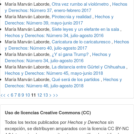
María Marván Laborde,
Otra vez rumbo al violómetro
,
Hechos
y Derechos: Número 37, enero-febrero 2017
María Marván Laborde,
Pirotecnia y realidad
,
Hechos y
Derechos: Número 39, mayo-junio 2017
María Marván Laborde,
Siete leyes y un elefante en la sala
,
Hechos y Derechos: Número 34, julio-agosto 2016
María Marván Laborde,
Caricatura de lo caricaturesco
,
Hechos
y Derechos: Número 40, julio-agosto 2017
María Marván Laborde,
¿Y si gana Trump?
,
Hechos y
Derechos: Número 34, julio-agosto 2016
María Marván Laborde,
La distancia entre Gürtel y Chihuahua
,
Hechos y Derechos: Número 45, mayo-junio 2018
María Marván Laborde,
Qué será de los partidos
,
Hechos y
Derechos: Número 46, julio-agosto 2018
<<
<
6
7
8
9
10
11
12
13
>
>>
Uso de licencias Creative Commons (CC)
Todos los textos publicados por
Hechos y Derechos
sin
excepción, se distribuyen amparados con la licencia CC BY-NC