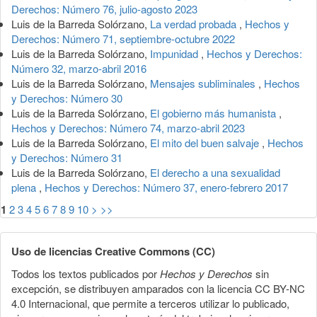
Derechos: Número 76, julio-agosto 2023
Luis de la Barreda Solórzano,
La verdad probada
,
Hechos y
Derechos: Número 71, septiembre-octubre 2022
Luis de la Barreda Solórzano,
Impunidad
,
Hechos y Derechos:
Número 32, marzo-abril 2016
Luis de la Barreda Solórzano,
Mensajes subliminales
,
Hechos
y Derechos: Número 30
Luis de la Barreda Solórzano,
El gobierno más humanista
,
Hechos y Derechos: Número 74, marzo-abril 2023
Luis de la Barreda Solórzano,
El mito del buen salvaje
,
Hechos
y Derechos: Número 31
Luis de la Barreda Solórzano,
El derecho a una sexualidad
plena
,
Hechos y Derechos: Número 37, enero-febrero 2017
1
2
3
4
5
6
7
8
9
10
>
>>
Uso de licencias Creative Commons (CC)
Todos los textos publicados por
Hechos y Derechos
sin
excepción, se distribuyen amparados con la licencia CC BY-NC
4.0 Internacional, que permite a terceros utilizar lo publicado,