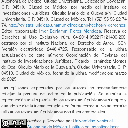
Autónoma de México, Ciudad Universitaria, Delegación Coyoacán,
C.P. 04510, Ciudad de México, por medio del Instituto de
Investigaciones Jurídicas, Circuito Mario de la Cueva s/n, Ciudad
Universitaria, C.P. 04510, Ciudad de México, Tel. (52) 55 56 22 74
74,
http://revistas.juridicas.unam.mx/index.php/hechos-y-derechos
.
Editor responsable
Imer Benjamín Flores Mendoza
. Reserva de
Derechos al Uso Exclusivo núm. 04-2014-052217121400-203,
otorgado por el Instituto Nacional del Derecho de Autor, ISSN
(versión electrónica): 2448-4725. Responsable de la última
actualización de este número: Coordinación de Revistas del
Instituto de Investigaciones Jurídicas, Ricardo Hernández Montes
de Oca, Circuito Mario de la Cueva s/n, Ciudad Universitaria, C. P.
04510, Ciudad de México, fecha de la última modificación: marzo
de 2025.
Las opiniones expresadas por los autores no necesariamente
reflejan la postura del editor de la publicación. Se autoriza la
reproducción total o parcial de los textos aquí publicados siempre y
cuando se cite la fuente completa de forma correcta. No se permite
utilizar los textos aquí publicados con fines comerciales.
Hechos y Derechos
por
Universidad Nacional
Autónoma de México, Instituto de Investigaciones