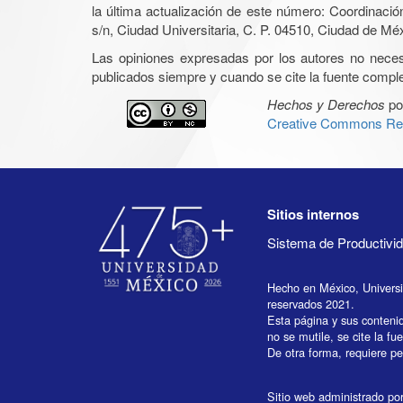
la última actualización de este número: Coordinaci
s/n, Ciudad Universitaria, C. P. 04510, Ciudad de Mé
Las opiniones expresadas por los autores no necesar
publicados siempre y cuando se cite la fuente complet
Hechos y Derechos
po
Creative Commons Rec
Sitios internos
Sistema de Productiv
Hecho en México, Univers
reservados 2021.
Esta página y sus conteni
no se mutile, se cite la fu
De otra forma, requiere per
Sitio web administrado por 