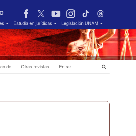
VO
des
Estudia en jurídicas
Legislación UNAM
ca de
Otras revistas
Entrar