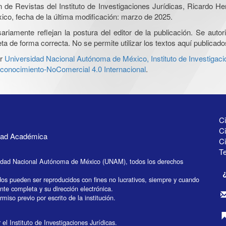
ón de Revistas del Instituto de Investigaciones Jurídicas, Ricardo 
xico, fecha de la última modificación: marzo de 2025.
iamente reflejan la postura del editor de la publicación. Se autoriz
a de forma correcta. No se permite utilizar los textos aquí publicad
r
Universidad Nacional Autónoma de México, Instituto de Investigaci
onocimiento-NoComercial 4.0 Internacional
.
Ci
Ci
idad Académica
C
Te
idad Nacional Autónoma de México (UNAM), todos los derechos
dos pueden ser reproducidos con fines no lucrativos, siempre y cuando
ente completa y su dirección electrónica.
miso previo por escrito de la institución.
el Instituto de Investigaciones Jurídicas.