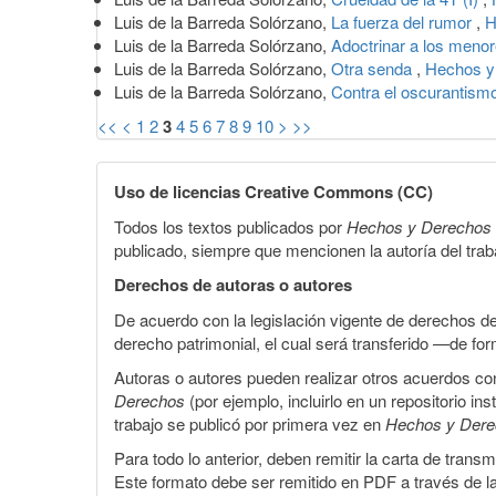
Luis de la Barreda Solórzano,
La fuerza del rumor
,
H
Luis de la Barreda Solórzano,
Adoctrinar a los meno
Luis de la Barreda Solórzano,
Otra senda
,
Hechos y 
Luis de la Barreda Solórzano,
Contra el oscurantism
<<
<
1
2
3
4
5
6
7
8
9
10
>
>>
Uso de licencias Creative Commons (CC)
Todos los textos publicados por
Hechos y Derechos
publicado, siempre que mencionen la autoría del trabaj
Derechos de autoras o autores
De acuerdo con la legislación vigente de derechos d
derecho patrimonial, el cual será transferido —de f
Autoras o autores pueden realizar otros acuerdos cont
Derechos
(por ejemplo, incluirlo en un repositorio in
trabajo se publicó por primera vez en
Hechos y Der
Para todo lo anterior, deben remitir la carta de tran
Este formato debe ser remitido en PDF a través de l