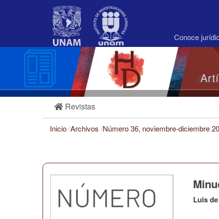
Navegación
principal
Contenido
principal
Conoce juríd
Barra
lateral
Art
Revistas
Inicio
/
Archivos
/
Número 36, noviembre-diciembre 2
Minu
Luis de