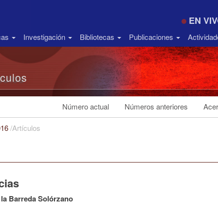
EN VI
icas
Investigación
Bibliotecas
Publicaciones
Activida
ículos
Número actual
Números anteriores
Acer
016
/
Artículos
cias
 la Barreda Solórzano