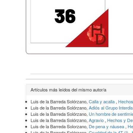
Detalles
Artículos más leídos del mismo autor/a
del
Luis de la Barreda Solórzano,
Calla y acalla
,
Hechos
artículo
Luis de la Barreda Solórzano,
Adiós al Grupo Interdi
Luis de la Barreda Solórzano,
Un hombre de sentimi
Luis de la Barreda Solórzano,
Agravio
,
Hechos y De
Luis de la Barreda Solorzano,
De pena y náusea
,
He
Luis de la Barreda Solórzano,
Crueldad de la 4T (I)
,