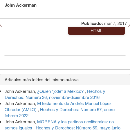
John Ackerman
Publicado:
mar 7, 2017
HTML
Detalles
Artículos más leídos del mismo autor/a
del
John Ackerman,
¿Quién “jode” a México?
,
Hechos y
artículo
Derechos: Número 36, noviembre-diciembre 2016
John Ackerman,
El testamento de Andrés Manuel López
Obrador (AMLO)
,
Hechos y Derechos: Número 67, enero-
febrero 2022
John Ackerman,
MORENA y los partidos neoliberales: no
somos iguales
,
Hechos y Derechos: Número 69, mayo-junio