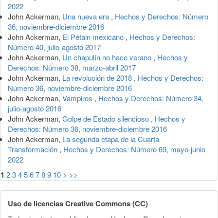
2022
John Ackerman,
Una nueva era
,
Hechos y Derechos: Número
36, noviembre-diciembre 2016
John Ackerman,
El Pétain mexicano
,
Hechos y Derechos:
Número 40, julio-agosto 2017
John Ackerman,
Un chapulín no hace verano
,
Hechos y
Derechos: Número 38, marzo-abril 2017
John Ackerman,
La revolución de 2018
,
Hechos y Derechos:
Número 36, noviembre-diciembre 2016
John Ackerman,
Vampiros
,
Hechos y Derechos: Número 34,
julio-agosto 2016
John Ackerman,
Golpe de Estado silencioso
,
Hechos y
Derechos: Número 36, noviembre-diciembre 2016
John Ackerman,
La segunda etapa de la Cuarta
Transformación
,
Hechos y Derechos: Número 69, mayo-junio
2022
1
2
3
4
5
6
7
8
9
10
>
>>
Uso de licencias Creative Commons (CC)