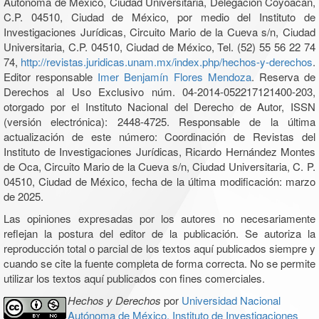
Autónoma de México, Ciudad Universitaria, Delegación Coyoacán,
C.P. 04510, Ciudad de México, por medio del Instituto de
Investigaciones Jurídicas, Circuito Mario de la Cueva s/n, Ciudad
Universitaria, C.P. 04510, Ciudad de México, Tel. (52) 55 56 22 74
74,
http://revistas.juridicas.unam.mx/index.php/hechos-y-derechos
.
Editor responsable
Imer Benjamín Flores Mendoza
. Reserva de
Derechos al Uso Exclusivo núm. 04-2014-052217121400-203,
otorgado por el Instituto Nacional del Derecho de Autor, ISSN
(versión electrónica): 2448-4725. Responsable de la última
actualización de este número: Coordinación de Revistas del
Instituto de Investigaciones Jurídicas, Ricardo Hernández Montes
de Oca, Circuito Mario de la Cueva s/n, Ciudad Universitaria, C. P.
04510, Ciudad de México, fecha de la última modificación: marzo
de 2025.
Las opiniones expresadas por los autores no necesariamente
reflejan la postura del editor de la publicación. Se autoriza la
reproducción total o parcial de los textos aquí publicados siempre y
cuando se cite la fuente completa de forma correcta. No se permite
utilizar los textos aquí publicados con fines comerciales.
Hechos y Derechos
por
Universidad Nacional
Autónoma de México, Instituto de Investigaciones