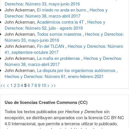
Derechos: Número 33, mayo-junio 2016
John Ackerman,
El miedo no anda en burro
,
Hechos y
Derechos: Número 38, marzo-abril 2017
John Ackerman,
Académicos contra la 4T
,
Hechos y
Derechos: Número 52, julio - agosto 2019
John Ackerman,
Todos somos maestros
,
Hechos y Derechos:
Número 33, mayo-junio 2016
John Ackerman,
Fin del TLCAN
,
Hechos y Derechos: Número
41, septiembre-octubre 2017
John Ackerman,
La mafia en problemas
,
Hechos y Derechos:
Número 38, marzo-abril 2017
John Ackerman,
La disputa por los organismos autónomos
,
Hechos y Derechos: Número 61, enero-febrero 2021
<<
<
1
2
3
4
5
6
7
8
9
10
>
>>
Uso de licencias Creative Commons (CC)
Todos los textos publicados por
Hechos y Derechos
sin
excepción, se distribuyen amparados con la licencia CC BY-NC
4.0 Internacional, que permite a terceros utilizar lo publicado,