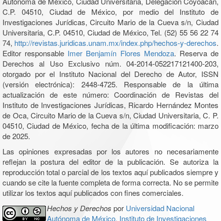
Autónoma de México, Ciudad Universitaria, Delegación Coyoacán,
C.P. 04510, Ciudad de México, por medio del Instituto de
Investigaciones Jurídicas, Circuito Mario de la Cueva s/n, Ciudad
Universitaria, C.P. 04510, Ciudad de México, Tel. (52) 55 56 22 74
74,
http://revistas.juridicas.unam.mx/index.php/hechos-y-derechos
.
Editor responsable
Imer Benjamín Flores Mendoza
. Reserva de
Derechos al Uso Exclusivo núm. 04-2014-052217121400-203,
otorgado por el Instituto Nacional del Derecho de Autor, ISSN
(versión electrónica): 2448-4725. Responsable de la última
actualización de este número: Coordinación de Revistas del
Instituto de Investigaciones Jurídicas, Ricardo Hernández Montes
de Oca, Circuito Mario de la Cueva s/n, Ciudad Universitaria, C. P.
04510, Ciudad de México, fecha de la última modificación: marzo
de 2025.
Las opiniones expresadas por los autores no necesariamente
reflejan la postura del editor de la publicación. Se autoriza la
reproducción total o parcial de los textos aquí publicados siempre y
cuando se cite la fuente completa de forma correcta. No se permite
utilizar los textos aquí publicados con fines comerciales.
Hechos y Derechos
por
Universidad Nacional
Autónoma de México, Instituto de Investigaciones