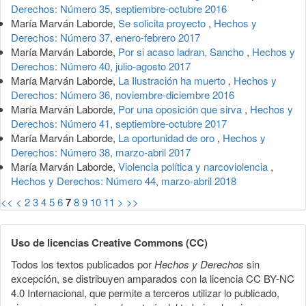
Derechos: Número 35, septiembre-octubre 2016
María Marván Laborde,
Se solicita proyecto
,
Hechos y
Derechos: Número 37, enero-febrero 2017
María Marván Laborde,
Por si acaso ladran, Sancho
,
Hechos y
Derechos: Número 40, julio-agosto 2017
María Marván Laborde,
La Ilustración ha muerto
,
Hechos y
Derechos: Número 36, noviembre-diciembre 2016
María Marván Laborde,
Por una oposición que sirva
,
Hechos y
Derechos: Número 41, septiembre-octubre 2017
María Marván Laborde,
La oportunidad de oro
,
Hechos y
Derechos: Número 38, marzo-abril 2017
María Marván Laborde,
Violencia política y narcoviolencia
,
Hechos y Derechos: Número 44, marzo-abril 2018
<<
<
2
3
4
5
6
7
8
9
10
11
>
>>
Uso de licencias Creative Commons (CC)
Todos los textos publicados por
Hechos y Derechos
sin
excepción, se distribuyen amparados con la licencia CC BY-NC
4.0 Internacional, que permite a terceros utilizar lo publicado,