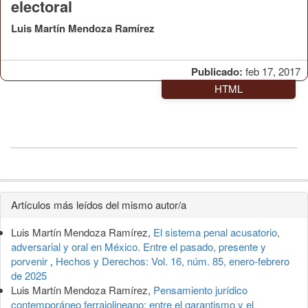
electoral
Luis Martín Mendoza Ramírez
Publicado:
feb 17, 2017
HTML
Detalles
Artículos más leídos del mismo autor/a
del
Luis Martín Mendoza Ramírez,
El sistema penal acusatorio,
artículo
adversarial y oral en México. Entre el pasado, presente y
porvenir
,
Hechos y Derechos: Vol. 16, núm. 85, enero-febrero
de 2025
Luis Martín Mendoza Ramírez,
Pensamiento jurídico
contemporáneo ferrajolineano: entre el garantismo y el