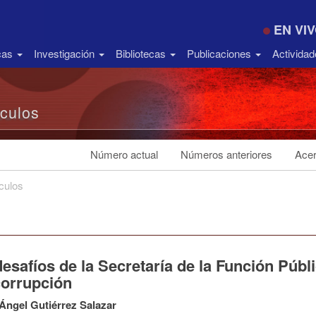
EN VI
icas
Investigación
Bibliotecas
Publicaciones
Activida
ículos
Número actual
Números anteriores
Acer
ículos
esafíos de la Secretaría de la Función Públ
corrupción
Ángel Gutiérrez Salazar