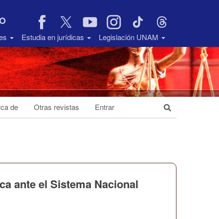
VO
des
Estudia en jurídicas
Legislación UNAM
ca de
Otras revistas
Entrar
ica ante el Sistema Nacional