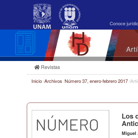
Navegación
principal
Contenido
principal
Conoce juríd
Barra
lateral
Art
Revistas
Inicio
/
Archivos
/
Número 37, enero-febrero 2017
/
Art
Los d
Anti
Miguel 