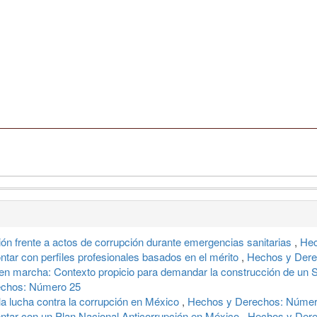
ón frente a actos de corrupción durante emergencias sanitarias
,
Hec
ntar con perfiles profesionales basados en el mérito
,
Hechos y Dere
l en marcha: Contexto propicio para demandar la construcción de un
echos: Número 25
 la lucha contra la corrupción en México
,
Hechos y Derechos: Númer
ontar con un Plan Nacional Anticorrupción en México
,
Hechos y Dere