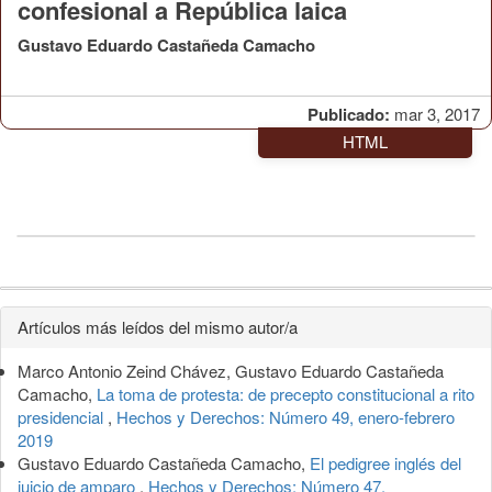
confesional a República laica
Gustavo Eduardo Castañeda Camacho
Publicado:
mar 3, 2017
HTML
Detalles
Artículos más leídos del mismo autor/a
del
Marco Antonio Zeind Chávez, Gustavo Eduardo Castañeda
artículo
Camacho,
La toma de protesta: de precepto constitucional a rito
presidencial
,
Hechos y Derechos: Número 49, enero-febrero
2019
Gustavo Eduardo Castañeda Camacho,
El pedigree inglés del
juicio de amparo
,
Hechos y Derechos: Número 47,