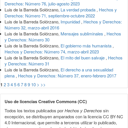
Derechos: Número 76, julio-agosto 2023
Luis de la Barreda Solórzano,
La verdad probada
,
Hechos y
Derechos: Número 71, septiembre-octubre 2022
Luis de la Barreda Solórzano,
Impunidad
,
Hechos y Derechos:
Número 32, marzo-abril 2016
Luis de la Barreda Solórzano,
Mensajes subliminales
,
Hechos
y Derechos: Número 30
Luis de la Barreda Solórzano,
El gobierno más humanista
,
Hechos y Derechos: Número 74, marzo-abril 2023
Luis de la Barreda Solórzano,
El mito del buen salvaje
,
Hechos
y Derechos: Número 31
Luis de la Barreda Solórzano,
El derecho a una sexualidad
plena
,
Hechos y Derechos: Número 37, enero-febrero 2017
1
2
3
4
5
6
7
8
9
10
>
>>
Uso de licencias Creative Commons (CC)
Todos los textos publicados por
Hechos y Derechos
sin
excepción, se distribuyen amparados con la licencia CC BY-NC
4.0 Internacional, que permite a terceros utilizar lo publicado,