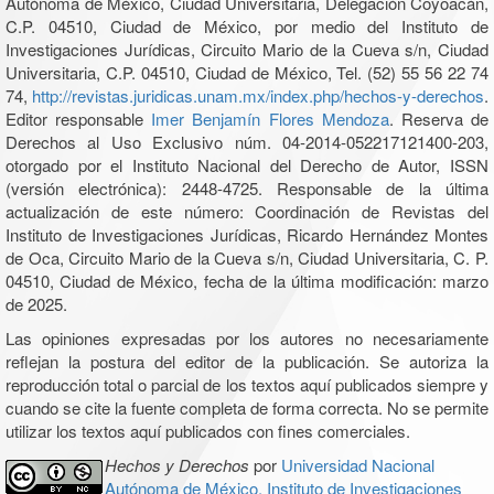
Autónoma de México, Ciudad Universitaria, Delegación Coyoacán,
C.P. 04510, Ciudad de México, por medio del Instituto de
Investigaciones Jurídicas, Circuito Mario de la Cueva s/n, Ciudad
Universitaria, C.P. 04510, Ciudad de México, Tel. (52) 55 56 22 74
74,
http://revistas.juridicas.unam.mx/index.php/hechos-y-derechos
.
Editor responsable
Imer Benjamín Flores Mendoza
. Reserva de
Derechos al Uso Exclusivo núm. 04-2014-052217121400-203,
otorgado por el Instituto Nacional del Derecho de Autor, ISSN
(versión electrónica): 2448-4725. Responsable de la última
actualización de este número: Coordinación de Revistas del
Instituto de Investigaciones Jurídicas, Ricardo Hernández Montes
de Oca, Circuito Mario de la Cueva s/n, Ciudad Universitaria, C. P.
04510, Ciudad de México, fecha de la última modificación: marzo
de 2025.
Las opiniones expresadas por los autores no necesariamente
reflejan la postura del editor de la publicación. Se autoriza la
reproducción total o parcial de los textos aquí publicados siempre y
cuando se cite la fuente completa de forma correcta. No se permite
utilizar los textos aquí publicados con fines comerciales.
Hechos y Derechos
por
Universidad Nacional
Autónoma de México, Instituto de Investigaciones