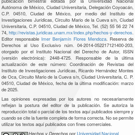
publicación bimestral editada por la Universidad Nacional
Autónoma de México, Ciudad Universitaria, Delegación Coyoacán,
C.P. 04510, Ciudad de México, por medio del Instituto de
Investigaciones Jurídicas, Circuito Mario de la Cueva s/n, Ciudad
Universitaria, C.P. 04510, Ciudad de México, Tel. (52) 55 56 22 74
74,
http://revistas.juridicas.unam.mx/index.php/hechos-y-derechos
.
Editor responsable
Imer Benjamín Flores Mendoza
. Reserva de
Derechos al Uso Exclusivo núm. 04-2014-052217121400-203,
otorgado por el Instituto Nacional del Derecho de Autor, ISSN
(versión electrónica): 2448-4725. Responsable de la última
actualización de este número: Coordinación de Revistas del
Instituto de Investigaciones Jurídicas, Ricardo Hernández Montes
de Oca, Circuito Mario de la Cueva s/n, Ciudad Universitaria, C. P.
04510, Ciudad de México, fecha de la última modificación: marzo
de 2025.
Las opiniones expresadas por los autores no necesariamente
reflejan la postura del editor de la publicación. Se autoriza la
reproducción total o parcial de los textos aquí publicados siempre y
cuando se cite la fuente completa de forma correcta. No se permite
utilizar los textos aquí publicados con fines comerciales.
Hechos y Derechos
por
Universidad Nacional