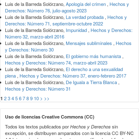
Luis de la Barreda Solórzano,
Apología del crimen
,
Hechos y
Derechos: Número 76, julio-agosto 2023
Luis de la Barreda Solórzano,
La verdad probada
,
Hechos y
Derechos: Número 71, septiembre-octubre 2022
Luis de la Barreda Solórzano,
Impunidad
,
Hechos y Derechos:
Número 32, marzo-abril 2016
Luis de la Barreda Solórzano,
Mensajes subliminales
,
Hechos
y Derechos: Número 30
Luis de la Barreda Solórzano,
El gobierno más humanista
,
Hechos y Derechos: Número 74, marzo-abril 2023
Luis de la Barreda Solórzano,
El derecho a una sexualidad
plena
,
Hechos y Derechos: Número 37, enero-febrero 2017
Luis de la Barreda Solórzano,
De Iguala a Tierra Blanca
,
Hechos y Derechos: Número 31
1
2
3
4
5
6
7
8
9
10
>
>>
Uso de licencias Creative Commons (CC)
Todos los textos publicados por
Hechos y Derechos
sin
excepción, se distribuyen amparados con la licencia CC BY-NC