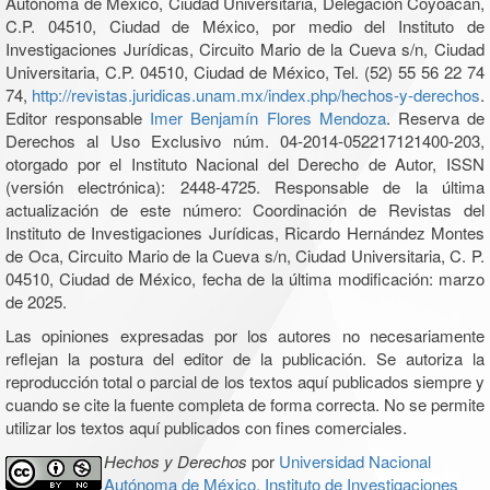
Autónoma de México, Ciudad Universitaria, Delegación Coyoacán,
C.P. 04510, Ciudad de México, por medio del Instituto de
Investigaciones Jurídicas, Circuito Mario de la Cueva s/n, Ciudad
Universitaria, C.P. 04510, Ciudad de México, Tel. (52) 55 56 22 74
74,
http://revistas.juridicas.unam.mx/index.php/hechos-y-derechos
.
Editor responsable
Imer Benjamín Flores Mendoza
. Reserva de
Derechos al Uso Exclusivo núm. 04-2014-052217121400-203,
otorgado por el Instituto Nacional del Derecho de Autor, ISSN
(versión electrónica): 2448-4725. Responsable de la última
actualización de este número: Coordinación de Revistas del
Instituto de Investigaciones Jurídicas, Ricardo Hernández Montes
de Oca, Circuito Mario de la Cueva s/n, Ciudad Universitaria, C. P.
04510, Ciudad de México, fecha de la última modificación: marzo
de 2025.
Las opiniones expresadas por los autores no necesariamente
reflejan la postura del editor de la publicación. Se autoriza la
reproducción total o parcial de los textos aquí publicados siempre y
cuando se cite la fuente completa de forma correcta. No se permite
utilizar los textos aquí publicados con fines comerciales.
Hechos y Derechos
por
Universidad Nacional
Autónoma de México, Instituto de Investigaciones