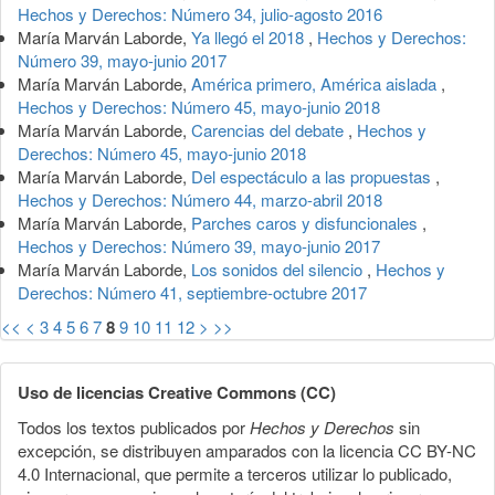
Hechos y Derechos: Número 34, julio-agosto 2016
María Marván Laborde,
Ya llegó el 2018
,
Hechos y Derechos:
Número 39, mayo-junio 2017
María Marván Laborde,
América primero, América aislada
,
Hechos y Derechos: Número 45, mayo-junio 2018
María Marván Laborde,
Carencias del debate
,
Hechos y
Derechos: Número 45, mayo-junio 2018
María Marván Laborde,
Del espectáculo a las propuestas
,
Hechos y Derechos: Número 44, marzo-abril 2018
María Marván Laborde,
Parches caros y disfuncionales
,
Hechos y Derechos: Número 39, mayo-junio 2017
María Marván Laborde,
Los sonidos del silencio
,
Hechos y
Derechos: Número 41, septiembre-octubre 2017
<<
<
3
4
5
6
7
8
9
10
11
12
>
>>
Uso de licencias Creative Commons (CC)
Todos los textos publicados por
Hechos y Derechos
sin
excepción, se distribuyen amparados con la licencia CC BY-NC
4.0 Internacional, que permite a terceros utilizar lo publicado,