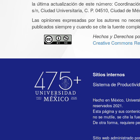
la última actualización de este número: Coordinaci
s/n, Ciudad Universitaria, C. P. 04510, Ciudad de Mé
Las opiniones expresadas por los autores no necesar
publicados siempre y cuando se cite la fuente complet
Hechos y Derechos
po
Creative Commons Rec
Sitios internos
Sistema de Productiv
Hecho en México, Univers
reservados 2021.
Esta página y sus conteni
no se mutile, se cite la fu
De otra forma, requiere per
Sitio web administrado por 