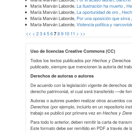
María Marván Laborde,
La Ilustración ha muerto
,
He
María Marván Laborde,
La oportunidad de oro
,
Hech
María Marván Laborde,
Por una oposición que sirva
María Marván Laborde,
Violencia política y narcovio
<<
<
2
3
4
5
6
7
8
9
10
11
>
>>
Uso de licencias Creative Commons (CC)
Todos los textos publicados por
Hechos y Derechos
publicado, siempre que mencionen la autoría del trabaj
Derechos de autoras o autores
De acuerdo con la legislación vigente de derechos d
derecho patrimonial, el cual será transferido —de f
Autoras o autores pueden realizar otros acuerdos cont
Derechos
(por ejemplo, incluirlo en un repositorio in
trabajo se publicó por primera vez en
Hechos y Der
Para todo lo anterior, deben remitir la carta de tran
Este formato debe ser remitido en PDF a través de l