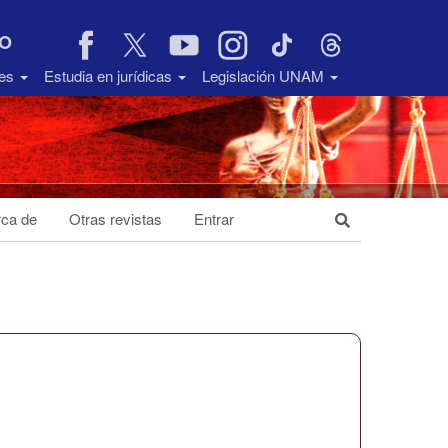
VO
des
Estudia en jurídicas
Legislación UNAM
ca de
Otras revistas
Entrar