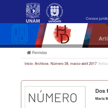
Navegación
principal
Contenido
principal
Conoce juríd
Barra
lateral
Art
Revistas
Inicio
/
Archivos
/
Número 38, marzo-abril 2017
/
Artícu
Dos f
María 