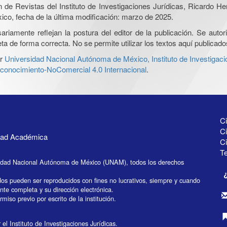
ón de Revistas del Instituto de Investigaciones Jurídicas, Ricardo 
xico, fecha de la última modificación: marzo de 2025.
iamente reflejan la postura del editor de la publicación. Se autoriz
a de forma correcta. No se permite utilizar los textos aquí publicad
r
Universidad Nacional Autónoma de México, Instituto de Investigaci
onocimiento-NoComercial 4.0 Internacional
.
Ci
Ci
idad Académica
C
Te
idad Nacional Autónoma de México (UNAM), todos los derechos
dos pueden ser reproducidos con fines no lucrativos, siempre y cuando
ente completa y su dirección electrónica.
miso previo por escrito de la institución.
el Instituto de Investigaciones Jurídicas.