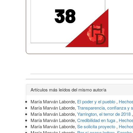
Detalles
Artículos más leídos del mismo autor/a
del
María Marván Laborde,
El poder y el pueblo
,
Hechos
artículo
María Marván Laborde,
Transparencia, confianza y 
María Marván Laborde,
Yarrington, el terror de 2018
María Marván Laborde,
Credibilidad en fuga
,
Hechos
María Marván Laborde,
Se solicita proyecto
,
Hechos
María Marván Laborde,
Por si acaso ladran, Sancho