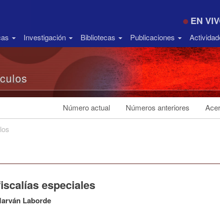
EN VI
icas
Investigación
Bibliotecas
Publicaciones
Activida
ículos
Número actual
Números anteriores
Acer
los
iscalías especiales
Marván Laborde