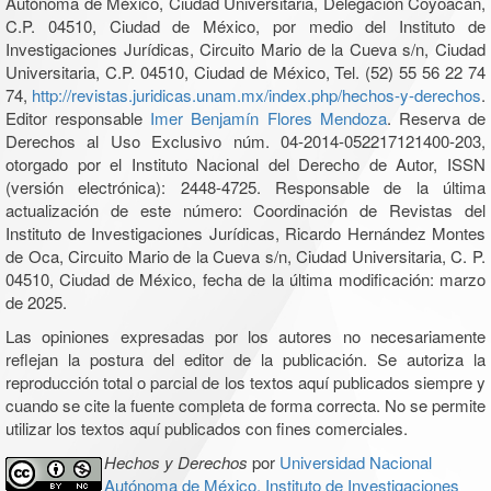
Autónoma de México, Ciudad Universitaria, Delegación Coyoacán,
C.P. 04510, Ciudad de México, por medio del Instituto de
Investigaciones Jurídicas, Circuito Mario de la Cueva s/n, Ciudad
Universitaria, C.P. 04510, Ciudad de México, Tel. (52) 55 56 22 74
74,
http://revistas.juridicas.unam.mx/index.php/hechos-y-derechos
.
Editor responsable
Imer Benjamín Flores Mendoza
. Reserva de
Derechos al Uso Exclusivo núm. 04-2014-052217121400-203,
otorgado por el Instituto Nacional del Derecho de Autor, ISSN
(versión electrónica): 2448-4725. Responsable de la última
actualización de este número: Coordinación de Revistas del
Instituto de Investigaciones Jurídicas, Ricardo Hernández Montes
de Oca, Circuito Mario de la Cueva s/n, Ciudad Universitaria, C. P.
04510, Ciudad de México, fecha de la última modificación: marzo
de 2025.
Las opiniones expresadas por los autores no necesariamente
reflejan la postura del editor de la publicación. Se autoriza la
reproducción total o parcial de los textos aquí publicados siempre y
cuando se cite la fuente completa de forma correcta. No se permite
utilizar los textos aquí publicados con fines comerciales.
Hechos y Derechos
por
Universidad Nacional
Autónoma de México, Instituto de Investigaciones