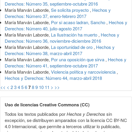
Derechos: Número 35, septiembre-octubre 2016
María Marván Laborde,
Se solicita proyecto
,
Hechos y
Derechos: Número 37, enero-febrero 2017
María Marván Laborde,
Por si acaso ladran, Sancho
,
Hechos y
Derechos: Número 40, julio-agosto 2017
María Marván Laborde,
La Ilustración ha muerto
,
Hechos y
Derechos: Número 36, noviembre-diciembre 2016
María Marván Laborde,
La oportunidad de oro
,
Hechos y
Derechos: Número 38, marzo-abril 2017
María Marván Laborde,
Por una oposición que sirva
,
Hechos y
Derechos: Número 41, septiembre-octubre 2017
María Marván Laborde,
Violencia política y narcoviolencia
,
Hechos y Derechos: Número 44, marzo-abril 2018
<<
<
2
3
4
5
6
7
8
9
10
11
>
>>
Uso de licencias Creative Commons (CC)
Todos los textos publicados por
Hechos y Derechos
sin
excepción, se distribuyen amparados con la licencia CC BY-NC
4.0 Internacional, que permite a terceros utilizar lo publicado,