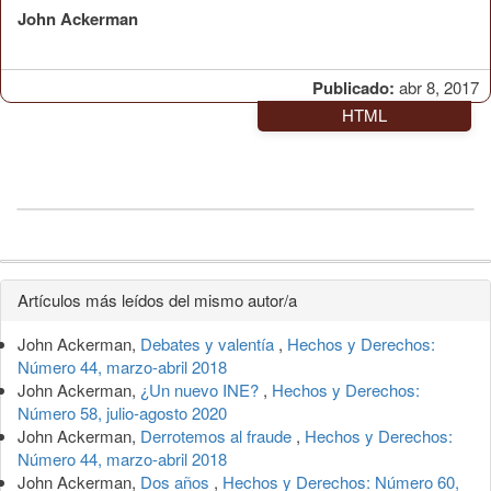
John Ackerman
Publicado:
abr 8, 2017
HTML
Detalles
Artículos más leídos del mismo autor/a
del
John Ackerman,
Debates y valentía
,
Hechos y Derechos:
artículo
Número 44, marzo-abril 2018
John Ackerman,
¿Un nuevo INE?
,
Hechos y Derechos:
Número 58, julio-agosto 2020
John Ackerman,
Derrotemos al fraude
,
Hechos y Derechos:
Número 44, marzo-abril 2018
John Ackerman,
Dos años
,
Hechos y Derechos: Número 60,