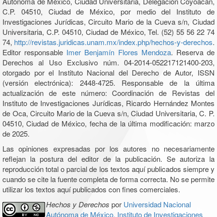
Autónoma de México, Ciudad Universitaria, Delegación Coyoacán,
C.P. 04510, Ciudad de México, por medio del Instituto de
Investigaciones Jurídicas, Circuito Mario de la Cueva s/n, Ciudad
Universitaria, C.P. 04510, Ciudad de México, Tel. (52) 55 56 22 74
74,
http://revistas.juridicas.unam.mx/index.php/hechos-y-derechos
.
Editor responsable
Imer Benjamín Flores Mendoza
. Reserva de
Derechos al Uso Exclusivo núm. 04-2014-052217121400-203,
otorgado por el Instituto Nacional del Derecho de Autor, ISSN
(versión electrónica): 2448-4725. Responsable de la última
actualización de este número: Coordinación de Revistas del
Instituto de Investigaciones Jurídicas, Ricardo Hernández Montes
de Oca, Circuito Mario de la Cueva s/n, Ciudad Universitaria, C. P.
04510, Ciudad de México, fecha de la última modificación: marzo
de 2025.
Las opiniones expresadas por los autores no necesariamente
reflejan la postura del editor de la publicación. Se autoriza la
reproducción total o parcial de los textos aquí publicados siempre y
cuando se cite la fuente completa de forma correcta. No se permite
utilizar los textos aquí publicados con fines comerciales.
Hechos y Derechos
por
Universidad Nacional
Autónoma de México, Instituto de Investigaciones