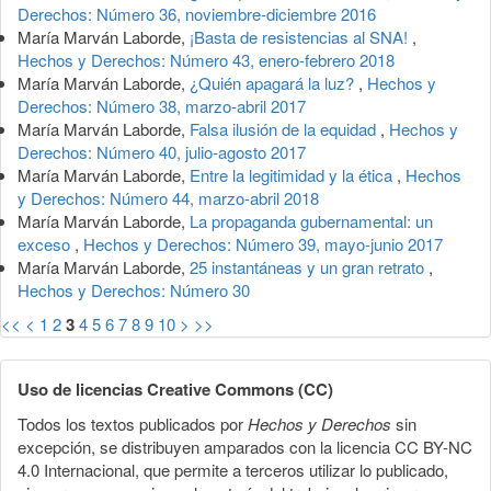
Derechos: Número 36, noviembre-diciembre 2016
María Marván Laborde,
¡Basta de resistencias al SNA!
,
Hechos y Derechos: Número 43, enero-febrero 2018
María Marván Laborde,
¿Quién apagará la luz?
,
Hechos y
Derechos: Número 38, marzo-abril 2017
María Marván Laborde,
Falsa ilusión de la equidad
,
Hechos y
Derechos: Número 40, julio-agosto 2017
María Marván Laborde,
Entre la legitimidad y la ética
,
Hechos
y Derechos: Número 44, marzo-abril 2018
María Marván Laborde,
La propaganda gubernamental: un
exceso
,
Hechos y Derechos: Número 39, mayo-junio 2017
María Marván Laborde,
25 instantáneas y un gran retrato
,
Hechos y Derechos: Número 30
<<
<
1
2
3
4
5
6
7
8
9
10
>
>>
Uso de licencias Creative Commons (CC)
Todos los textos publicados por
Hechos y Derechos
sin
excepción, se distribuyen amparados con la licencia CC BY-NC
4.0 Internacional, que permite a terceros utilizar lo publicado,